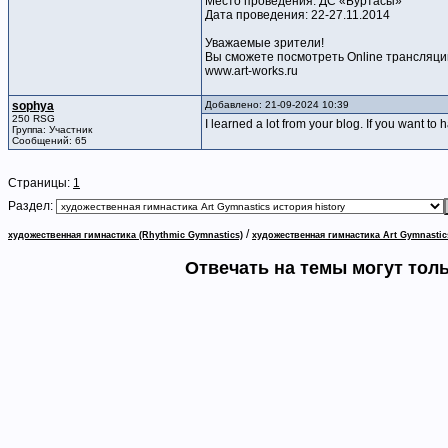
Место проведения: ДС «Буртасы»
Дата проведения: 22-27.11.2014
Уважаемые зрители!
Вы сможете посмотреть Online трансляци
www.art-works.ru
sophya
Добавлено: 21-09-2024 10:39
250 RSG
I learned a lot from your blog. If you want 
Группа: Участник
Сообщений: 65
Страницы:
1
Раздел:
/
художественная гимнастика (Rhythmic Gymnastics)
художественная гимнастика Art Gymnastic
Отвечать на темы могут тол