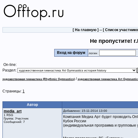
[
На главную
] -- [
Список участник
Не пропустите! г
Вход на форум
логин
On-line:
Раздел:
/
художественная гимнастика (Rhythmic Gymnastics)
художественная гимнастика Art Gymnastic
Страницы:
1
Автор
media_art
Добавлено: 15-11-2014 13:00
1 RSG
Компания Медиа Арт будет проводить Onl
Группа: Участник
Кубок России
Сообщений: 7
(индивидуальная программа и групповые