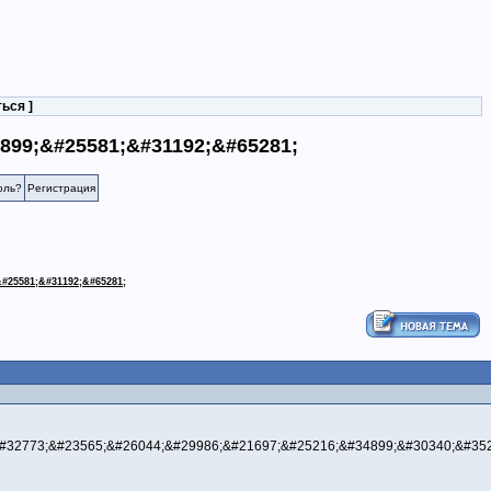
ться
]
899;&#25581;&#31192;&#65281;
оль?
Регистрация
#25581;&#31192;&#65281;
#32773;&#23565;&#26044;&#29986;&#21697;&#25216;&#34899;&#30340;&#35