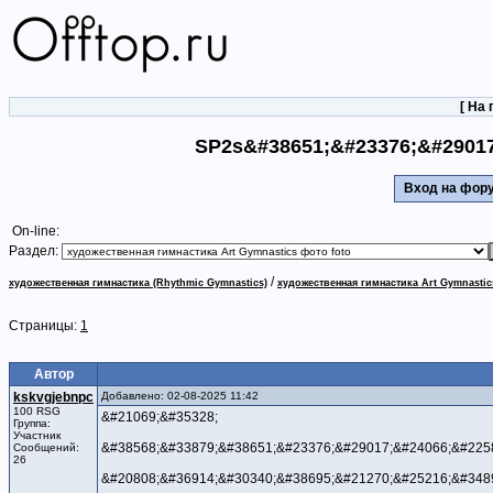
[
На 
SP2s&#38651;&#23376;&#29017
Вход на фо
On-line:
Раздел:
/
художественная гимнастика (Rhythmic Gymnastics)
художественная гимнастика Art Gymnastic
Страницы:
1
Автор
kskvgjebnpc
Добавлено: 02-08-2025 11:42
100 RSG
&#21069;&#35328;
Группа:
Участник
&#38568;&#33879;&#38651;&#23376;&#29017;&#24066;&#225
Сообщений:
26
&#20808;&#36914;&#30340;&#38695;&#21270;&#25216;&#348