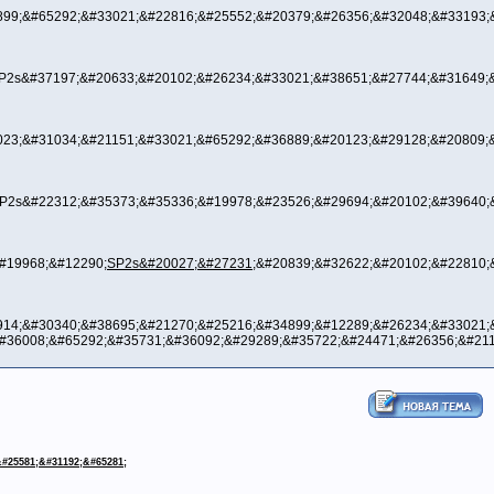
99;&#65292;&#33021;&#22816;&#25552;&#20379;&#26356;&#32048;&#33193;
P2s&#37197;&#20633;&#20102;&#26234;&#33021;&#38651;&#27744;&#31649;&
23;&#31034;&#21151;&#33021;&#65292;&#36889;&#20123;&#29128;&#20809;&
P2s&#22312;&#35373;&#35336;&#19978;&#23526;&#29694;&#20102;&#39640;
#19968;&#12290;
SP2s&#20027;&#27231;
&#20839;&#32622;&#20102;&#22810;
14;&#30340;&#38695;&#21270;&#25216;&#34899;&#12289;&#26234;&#33021;
#36008;&#65292;&#35731;&#36092;&#29289;&#35722;&#24471;&#26356;&#211
#25581;&#31192;&#65281;