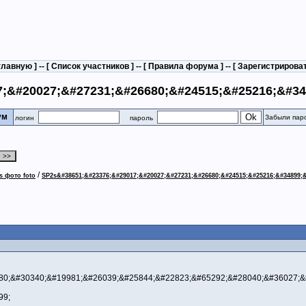
главную
] -- [
Список участников
] -- [
Правила форума
] -- [
Зарегистрирова
;&#20027;&#27231;&#26680;&#24515;&#25216;&#34
рум
Забыли пар
логин
пароль
/
s фото foto
SP2s&#38651;&#23376;&#29017;&#20027;&#27231;&#26680;&#24515;&#25216;&#34899;&
80;&#30340;&#19981;&#26039;&#25844;&#22823;&#65292;&#28040;&#36027;&
99;