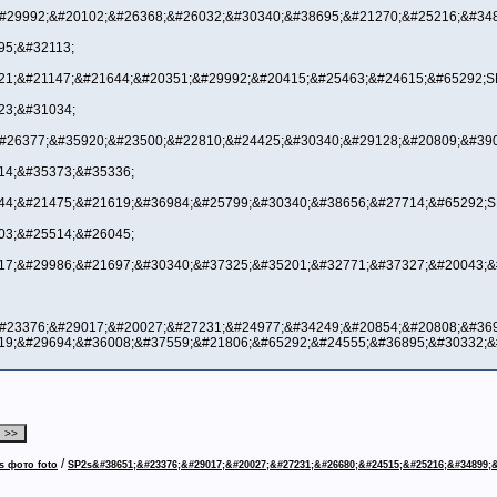
#29992;&#20102;&#26368;&#26032;&#30340;&#38695;&#21270;&#25216;&#348
95;&#32113;
21;&#21147;&#21644;&#20351;&#29992;&#20415;&#25463;&#24615;&#65292;S
23;&#31034;
#26377;&#35920;&#23500;&#22810;&#24425;&#30340;&#29128;&#20809;&#390
14;&#35373;&#35336;
44;&#21475;&#21619;&#36984;&#25799;&#30340;&#38656;&#27714;&#65292;S
03;&#25514;&#26045;
17;&#29986;&#21697;&#30340;&#37325;&#35201;&#32771;&#37327;&#20043;&
#23376;&#29017;&#20027;&#27231;&#24977;&#34249;&#20854;&#20808;&#369
19;&#29694;&#36008;&#37559;&#21806;&#65292;&#24555;&#36895;&#30332;&
/
s фото foto
SP2s&#38651;&#23376;&#29017;&#20027;&#27231;&#26680;&#24515;&#25216;&#34899;&