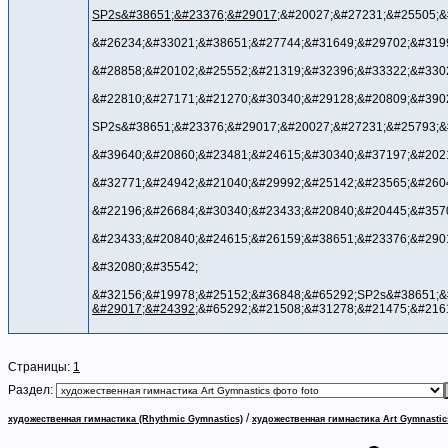
SP2s&#38651;&#23376;&#29017;
&#20027;&#27231;&#25505;&
&#26234;&#33021;&#38651;&#27744;&#31649;&#29702;&#319
&#28858;&#20102;&#25552;&#21319;&#32396;&#33322;&#330
&#22810;&#27171;&#21270;&#30340;&#29128;&#20809;&#390
SP2s&#38651;&#23376;&#29017;&#20027;&#27231;&#25793;&
&#39640;&#20860;&#23481;&#24615;&#30340;&#37197;&#202
&#32771;&#24942;&#21040;&#29992;&#25142;&#23565;&#260
&#22196;&#26684;&#30340;&#23433;&#20840;&#20445;&#357
&#23433;&#20840;&#24615;&#26159;&#38651;&#23376;&#290
&#32080;&#35542;
&#32156;&#19978;&#25152;&#36848;&#65292;SP2s&#38651;&
&#29017;&#24392;
&#65292;&#21508;&#31278;&#21475;&#216
Страницы:
1
Раздел:
/
художественная гимнастика (Rhythmic Gymnastics)
художественная гимнастика Art Gymnastic