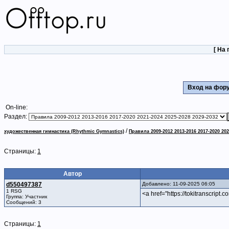
[
На 
Вход на фо
On-line:
Раздел:
/
художественная гимнастика (Rhythmic Gymnastics)
Правила 2009-2012 2013-2016 2017-2020 202
Страницы:
1
Автор
d550497387
Добавлено: 11-09-2025 06:05
1 RSG
<a href="https://tokitranscript.
Группа: Участник
Сообщений: 3
Страницы:
1