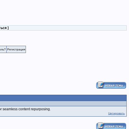
ться
]
оль?
Регистрация
 for seamless content repurposing.
Цитировать