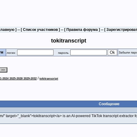
главную
] -- [
Список участников
] -- [
Правила форума
] -- [
Зарегистрирова
tokitranscript
рум
Забыли пар
логин
пароль
/
1-2024 2025-2028 2029-2032
tokitranscript
Сообщение
com/" target="_blank">tokitranscript</a> is an AI-powered TikTok transcript extractor