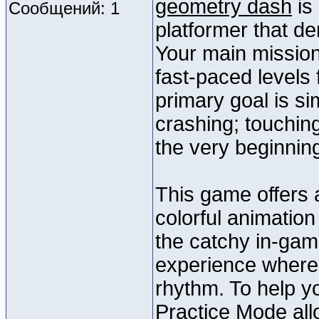
geometry dash
is
Сообщений: 1
platformer that d
Your main mission
fast-paced levels 
primary goal is si
crashing; touching
the very beginnin
This game offers 
colorful animatio
the catchy in-gam
experience where 
rhythm. To help y
Practice Mode all