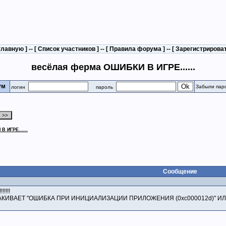
главную
] -- [
Список участников
] -- [
Правила форума
] -- [
Зарегистрирова
весёлая ферма ОШИБКИ В ИГРЕ......
рум
Забыли пар
логин
пароль
 ИГРЕ......
Сообщение
!!!!
КИВАЕТ "ОШИБКА ПРИ ИНИЦИАЛИЗАЦИИ ПРИЛОЖЕНИЯ (0xc000012d)" ИЛИ 