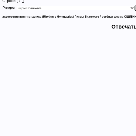
Страницы:
1
Раздел:
/
/
художественная гимнастика (Rhythmic Gymnastics)
игры Shareware
весёлая ферма ОШИБКИ В
Отвечать