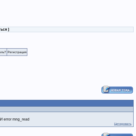
ться
]
оль?
Регистрация
error mng_read
Цитировать