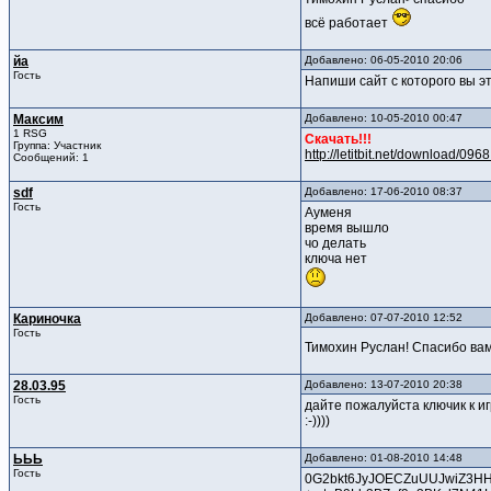
всё работает
йа
Добавлено: 06-05-2010 20:06
Гость
Напиши сайт с которого вы это
Максим
Добавлено: 10-05-2010 00:47
1 RSG
Скачать!!!
Группа: Участник
http://letitbit.net/download/0
Сообщений: 1
sdf
Добавлено: 17-06-2010 08:37
Гость
Ауменя
время вышло
чо делать
ключа нет
Кариночка
Добавлено: 07-07-2010 12:52
Гость
Тимохин Руслан! Спасибо вам
28.03.95
Добавлено: 13-07-2010 20:38
Гость
дайте пожалуйста ключик к и
:-))))
ЬЬЬ
Добавлено: 01-08-2010 14:48
Гость
0G2bkt6JyJOECZuUUJwiZ3H