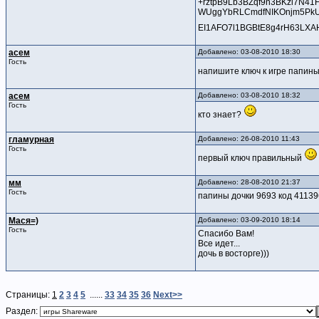
+rztpB9Lb3BZqf9n3BKzl7N41
WUggYbRLCmdfNIKOnjm5PkU+
EI1AFO7l1BGBtE8g4rH63LXAH
асем
Добавлено: 03-08-2010 18:30
Гость
напишите ключ к игре папины
асем
Добавлено: 03-08-2010 18:32
Гость
кто знает?
гламурная
Добавлено: 26-08-2010 11:43
Гость
первый ключ правильный
мм
Добавлено: 28-08-2010 21:37
Гость
папины дочки 9693 код 41139
Мася=)
Добавлено: 03-09-2010 18:14
Гость
Спасибо Вам!
Все идет...
дочь в восторге)))
Страницы:
1
2
3
4
5
......
33
34
35
36
Next>>
Раздел: