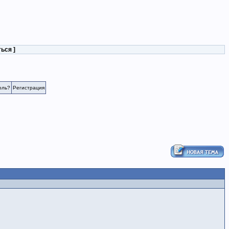
ться
]
оль?
Регистрация