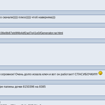
 скачали))))) плизз))))) чтоб наверняка)))
968.08e8b87eb9f4b4df2ad7e41e0/Generator.rar.html
 огромное! Очень долго искала ключ и вот он работает! СПАСИБОЧКИ!!!!
гре папины дочки 8150396 на 8385
H