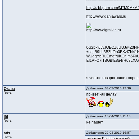
http://s.bbgam.com/MTM0MzM4
http://www.ganjawars.ru
http://www.igralkin.ru
0G2bkt6JyJOECZuUUJwiZ3H
+rztpB9Lb3BZqf9n3BKzl7N41
WUggYbRLCmdfNIKOnjm5PkU+
EI1AFO7l1BGBtE8g4rH63LXAH
я честно говорю пашет хоро
Окана
Добавлено: 03-03-2010 17:39
Гость
привет как дела?
lfif
Добавлено: 16-04-2010 11:16
Гость
не пашет
ads
Добавлено: 22-04-2010 16:57
Гость
тимохин Руслан>спасибо