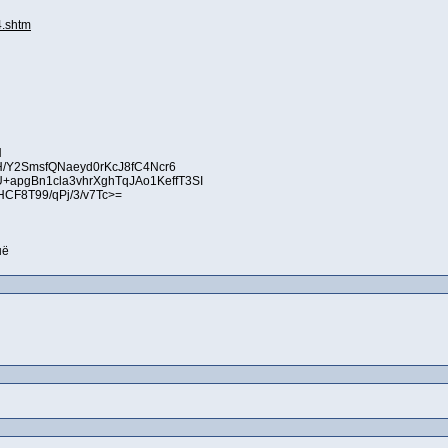
.shtm
H
H/Y2SmsfQNaeyd0rKcJ8fC4Ncr6
apgBn1cla3vhrXghTqJAo1KeffT3SI
CF8T99/qPj/3/v7Tc>=
шё