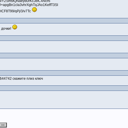
H/Y2SmsfQNaeyd0rKcJ8fC4Ncr6
apgBn1cla3vhrXghTqJAo1KeffT3SI
CF8T99/qPj/3/v7Tc
 дочки!
644742 скажите плиз ключ