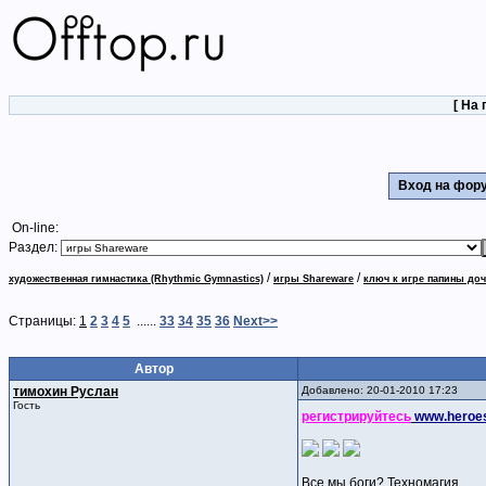
[
На 
Вход на фо
On-line:
Раздел:
/
/
художественная гимнастика (Rhythmic Gymnastics)
игры Shareware
ключ к игре папины до
Страницы:
1
2
3
4
5
......
33
34
35
36
Next>>
Автор
тимохин Руслан
Добавлено: 20-01-2010 17:23
Гость
регистрируйтесь
www.heroe
Все мы боги? Техномагия.