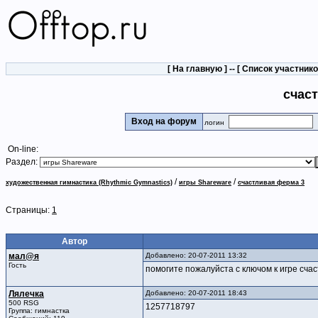
[
На главную
] -- [
Список участник
счас
Вход на форум
логин
On-line:
Раздел:
/
/
художественная гимнастика (Rhythmic Gymnastics)
игры Shareware
счастливая ферма 3
Страницы:
1
Автор
мал@я
Добавлено: 20-07-2011 13:32
Гость
помогите пожалуйста с ключом к игре сча
Лялечка
Добавлено: 20-07-2011 18:43
500 RSG
1257718797
Группа: гимнастка