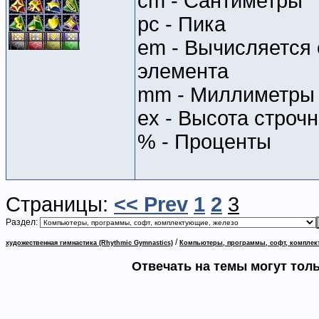
cm - Сантиметры
pc - Пика
em - Вычисляется
элемента
mm - Миллиметры
ex - Высота строч
% - Проценты
Страницы:
<< Prev
1
2
3
Раздел:
/
художественная гимнастика (Rhythmic Gymnastics)
Компьютеры, программы, софт, комплек
Отвечать на темы могут тол