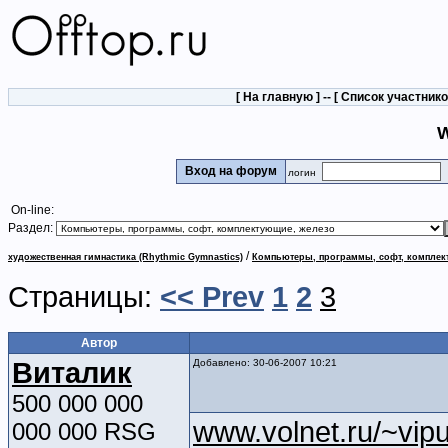
[
На главную
] -- [
Список участник
W
Вход на форум
логин
On-line:
Раздел:
/
художественная гимнастика (Rhythmic Gymnastics)
Компьютеры, программы, софт, комплек
Страницы:
<< Prev
1
2
3
Автор
Виталик
Добавлено: 30-06-2007 10:21
500 000 000
www.volnet.ru/~vip
000 000 RSG