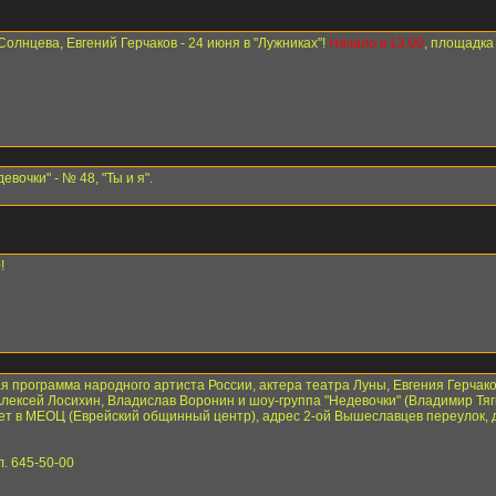
Солнцева, Евгений Герчаков - 24 июня в "Лужниках"!
Начало в 13.00
, площадка 
вочки" - № 48, "Ты и я".
!
я программа народного артиста России, актера театра Луны, Евгения Герчак
Алексей Лосихин, Владислав Воронин и шоу-группа "Недевочки" (Владимир Тя
ет в МЕОЦ (Еврейский общинный центр), адрес 2-ой Вышеславцев переулок, 
. 645-50-00