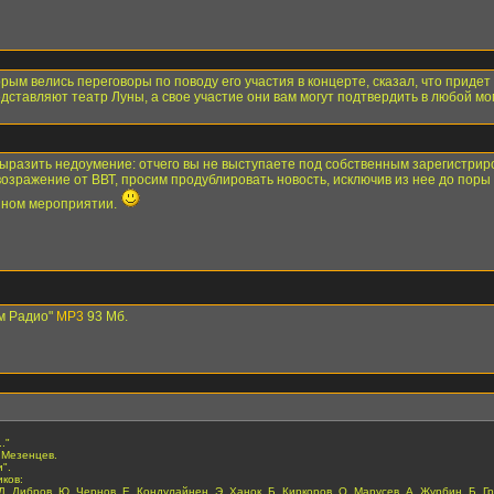
ым велись переговоры по поводу его участия в концерте, сказал, что придет 
дставляют театр Луны, а свое участие они вам могут подтвердить в любой мо
 выразить недоумение: отчего вы не выступаете под собственным зарегистр
озражение от ВВТ, просим продублировать новость, исключив из нее до поры 
ойном мероприятии.
ом Радио"
МР3
93 Мб.
."
. Мезенцев.
".
ков:
Д. Дибров, Ю. Чернов, Е. Кондулайнен, Э. Ханок, Б. Киркоров, О. Марусев, А. Журбин, Б. Гр