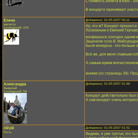
Стоимость билета в клуб - 30
В концерте принимают участие
Елена
Добавлено: 01-05-2007 00:11
магистр
Ну, что ж? Концерт прошел и
Сообщений: 476
Лосихиным и Евгений Герчако
конферансе (сегодня одним 
Заценили соло В. Майсурадзе 
Были конкурсы - кто больше з
Всё же, для меня главным со
А самым ярким впечатлением я
книжки (со страницы 39). Пр
Александра
Добавлено: 01-05-2007 01:46
бывалый
Сообщений: 59
Концерт действительно был з
А сам концерт очень интерес
#RUR
Добавлено: 01-05-2007 01:52
Гость
Видимо, я уже третья, кто б