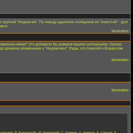
с группой "Недевочки". По поводу удаления сообщения из "новостей" - дуэт
мент.
Цитировать
ированным ником? Это добавило бы доверия вашим сообщениям. Однако,
до времени упоминание о "Недевочках". Рады, что Алексей и Владислав
Цитировать
Цитировать
ачевский, М. Рудинштейн, М. Дунаевский, С. Хоркина, А. Арканов, А. Соколов, А.