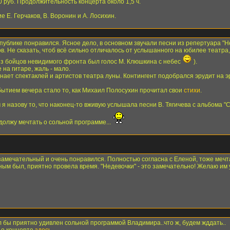
0 руб. Продолжительность концерта около 1,5 ч.
 Е. Герчаков, В. Воронин и А. Лосихин.
 публике понравился. Ясное дело, в основном звучали песни из репертуара "
в. Не сказать, чтоб всё сильно отличалось от услышанного на юбилее театра,
из бойцов невидимого фронта был голос М. Клюшкина с небес
).
на гитаре, жаль - мало.
нает спектаклей и артистов театра луны. Контингент подобрался эрудит на э
бытием вечера стало то, как Михаил Полосухин прочитал свои
стихи
.
 назову то, что наконец-то вживую услышала песни В. Тягичева с альбома "Ст
одолжу мечтать о сольной программе...
амечательный и очень понравился. Полностью согласна с Еленой, тоже мечта
ным был, приятно провела время. "Недевочки" - это замечательно! Желаю им у
ыл бы приятно удивлен сольной программой Владимира..что ж, будем жддать..