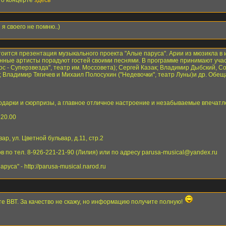
 о концерте
здесь
я своего не помню..)
остоится презентация музыкального проекта "Алые паруса". Арии из мюзикла 
нные артисты порадуют гостей своими песнями. В программе принимают участ
ос - Суперзвезда", театр им. Моссовета); Сергей Казак; Владимир Дыбский,
; Владимир Тягичев и Михаил Полосухин ("Недевочки", театр Луны)и др. Обе
одарки и сюрпризы, а главное отличное настроение и незабываемые впечатл
 20.00
ар, ул. Цветной бульвар, д.11, стр.2
 по тел. 8-926-221-21-90 (Лилия) или по адресу parusa-musical@yandex.ru
уса" - http://parusa-musical.narod.ru
те ВВТ. За качество не скажу, но информацию получите полную!