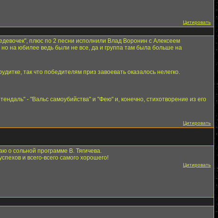
Цитировать
Недевочек", плюс по 2 песни исполнили Влад Воронин с Алексеем
 но на юбилее ведь были не все, да и группа там была больше на
рудитке, так что победителям приз завоевать оказалось нелегко.
ендаль" - "Вальс самоубийства" и "Фею" и, конечно, стихотворение из его
Цитировать
ю о сольной программе В. Тягичева.
спехов и всего-всего самого хорошего!
Цитировать