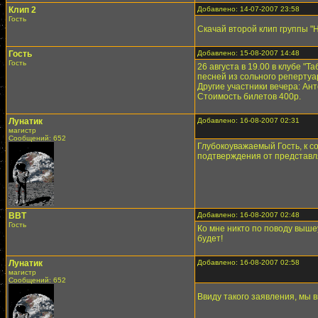
Клип 2
Добавлено: 14-07-2007 23:58
Гость
Скачай второй клип группы "
Гость
Добавлено: 15-08-2007 14:48
Гость
26 августа в 19.00 в клубе 
песней из сольного репертуа
Другие участники вечера: Ант
Cтоимость билетов 400р.
Лунатик
Добавлено: 16-08-2007 02:31
магистр
Сообщений: 652
Глубокоуважаемый Гость, к 
подтверждения от представля
ВВТ
Добавлено: 16-08-2007 02:48
Гость
Ко мне никто по поводу вышеу
будет!
Лунатик
Добавлено: 16-08-2007 02:58
магистр
Сообщений: 652
Ввиду такого заявления, мы 