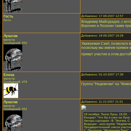
Гость
Добавлено: 17-08-2007 12:57
Гость
Владимир Майсурадзе, с котор
Воронин и Лосихин также пре
Лунатик
Добавлено: 19-08-2007 19:29
магистр
Сообщений: 652
Уважаемая Caeli, позвольте
поскольку мы имеем прямое в
примут участие в этом дост
Елена
Добавлено: 01-10-2007 17:39
магистр
Сообщений: 476
Группа "Недевочки" на "Жив
Лунатик
Добавлено: 11-10-2007 21:01
магистр
Сообщений: 652
19 октября. Театр Луны. 19.00.
Концерт "Что бы я спел на Луне..
Авторы сценария - В. Тягичев, С
Ведущие - шоу-группа "Недевочки
Предварительный список участни
С. Проханов, "Маленькая Луна", 