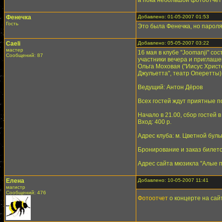
а пока небольшой фотоотчет
Фенечка
Добавлено: 01-05-2007 01:53
Гость
Это была Фенечка, но пароля 
Caeli
Добавлено: 05-05-2007 03:22
мастер
16 мая в клубе "Joomanji" с
Сообщений: 87
участники вечера и приглаше
Ольга Моховая ("Иисус Христ
Джульетта", театр Оперетты)
Ведущий: Антон Дёров
Всех гостей ждут приятные п
Начало в 21.00, сбор гостей в
Вход: 400 р.
Адрес клуба: м. Цветной бульв
Бронирование и заказ билетов
Адрес сайта мюзикла "Алые пар
Елена
Добавлено: 10-05-2007 11:41
магистр
Сообщений: 476
Фотоотчет
о концерте на сай