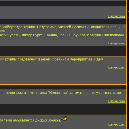
Цитировать
ир Майсурадзе, группа "Недевочки", Алексей Лосихин и Владислав Воронин с
риш.
тр "Кураж", Виктор Бурко, Сабина, Ксения Брунова, Иванушки International.
Цитировать
тии группы "Недевочки" в анонсированном мероприятии. Ждем
Цитировать
о точно сказать, что группа "Недевочки" в этом концерте участвовать не
Цитировать
эта тема объявляется дискуссионной.
Цитировать