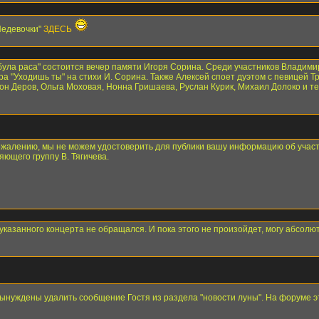
Недевочки"
ЗДЕСЬ
"Табула раса" состоится вечер памяти Игоря Сорина. Среди участников Владим
ра "Уходишь ты" на стихи И. Сорина. Также Алексей споет дуэтом с певицей Т
он Деров, Ольга Моховая, Нонна Гришаева, Руслан Курик, Михаил Долоко и теа
сожалению, мы не можем удостоверить для публики вашу информацию об учас
ющего группу В. Тягичева.
казанного концерта не обращался. И пока этого не произойдет, могу абсолютн
вынуждены удалить сообщение Гостя из раздела "новости луны". На форуме 