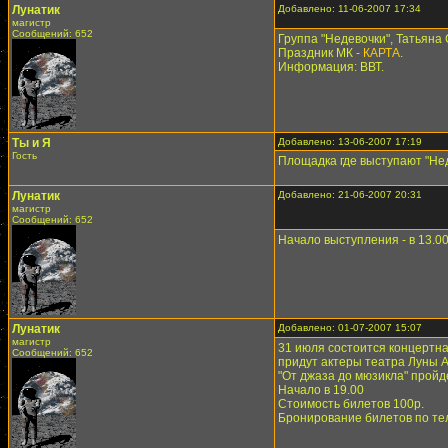
Лунатик
Добавлено: 11-06-2007 17:34
магистр
Сообщений: 652
Группа "Недевочки", Татьяна 
Праздник МК -
КАРТА
.
Информация: ВВТ.
Ты и Я
Добавлено: 13-06-2007 17:19
Гость
Площадка где выступают "Неде
Лунатик
Добавлено: 21-06-2007 20:31
магистр
Сообщений: 652
Начало выступления - в 13.00
Лунатик
Добавлено: 01-07-2007 15:07
магистр
31 июля состоится концертна
Сообщений: 652
придут актеры театра Луны 
"От джаза до мюзикла" пройд
Начало в 19.00
Стоимость билетов 100р.
Бронирование билетов по тел