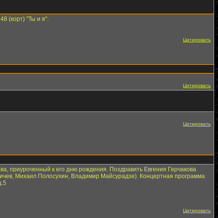
48 (корт) "Ты и я".
Цитировать
Цитировать
Цитировать
ова, приуроченный к его дню рождения. Поздравить Евгения Герчакова
гичев, Михаил Полосухин, Владимир Майсурадзе). Концертная программа
д.5
Цитировать