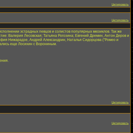
Цитировать
Цитировать
в исполнении эстрадных певцов и солистов популярных мюзиклов. Так же
ие: Валерия Лесовская; Татьяна Рогозина; Евгений Дремин, Антон Деров и
 София Нижарадзе, Андрей Александрин, Наталья Сидорцова ("Ромео и
щались еще Лосихин с Ворониным.
ения.
Цитировать
Цитировать