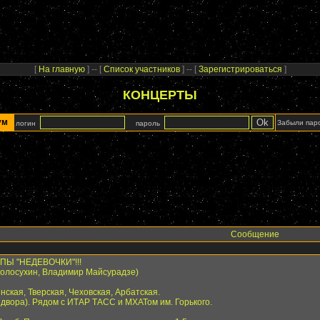
[
На главную
] -- [
Список участников
] -- [
Зарегистрироваться
]
КОНЦЕРТЫ
рум
Забыли пар
логин
пароль
Сообщение
ПЫ "НЕДЕВОЧКИ"!!!
Полосухин, Владимир Майсурадзе)
нская, Тверская, Чеховская, Арбатская.
о двора). Рядом с ИТАР ТАСС и МХАТом им. Горького.