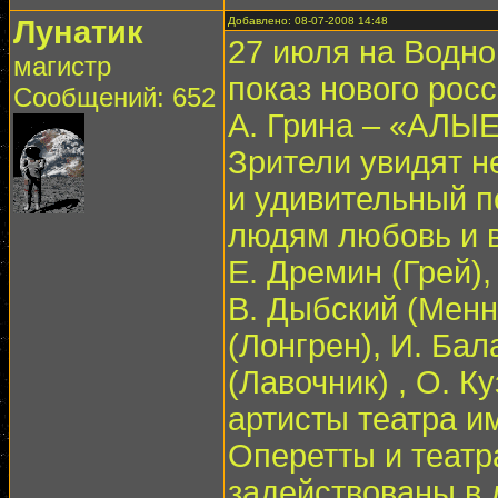
Лунатик
Добавлено: 08-07-2008 14:48
27 июля на Водно
магистр
показ нового рос
Сообщений: 652
А. Грина – «АЛЫ
Зрители увидят н
и удивительный п
людям любовь и в
Е. Дремин (Грей)
В. Дыбский (Менн
(Лонгрен), И. Ба
(Лавочник) , О. К
артисты театра и
Оперетты и театр
задействованы в 