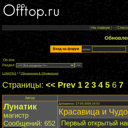
[
На главную
] -- [
Списо
Обновле
Вход на форум
логин
On-line:
Раздел:
/
/
LUNATIKS
Обновления & Объявления
Страницы:
<< Prev
1
2
3
4
5
6
7
.
Автор
Лунатик
Добавлено: 27-05-2008 20:53
Красавица и Чуд
магистр
Первый открытый на
Сообщений: 652