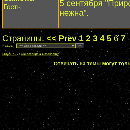
5 сентября "Прир
Гость
нежна".
Страницы:
<< Prev
1
2
3
4
5
6
7
.
Раздел:
/
/
LUNATIKS
Обновления & Объявления
Отвечать на темы могут тол