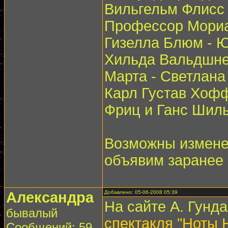
Вильгельм Флисс 
Профессор Мориа
Гизелла Блюм - 
Хильда Вальдшне
Марта - Светлана
Карл Густав Хоф
Фриц и Ганс Шиль
Возможны изменен
объявим заранее 
Александра
Добавлено: 05-06-2008 05:39
На сайте А. Гунд
бывалый
спектакля "Ноты 
Сообщений: 59