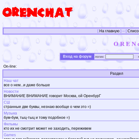
[
На главную
] -- [
Списо
OREN
Вход на форум
логин
п
On-line:
Раздел
Наш чат
все о нем...и даже больше
Новости
ВНИМАНИЕ ВНИМАНИЕ говорит Москва, ой ОренбурГ
СШ
странные две буквы, незнаю вообще о чем это =)
Музыка
бум-бум, тыц-тыц и тому подобное =)
Фильмы
кто их не смотрит может не заходить, переживем
Games