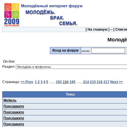
[
На главную
] -- [
Список
Молодё
Вход на форум
логин
On-line:
Раздел:
Страницы:
<< Prev
1
2
3
4
5
......
193
194
195
......
214
215
216
217
Next >>
Темы
Мебель
Подскажите
Подскажите
Подскажите
Подскажите