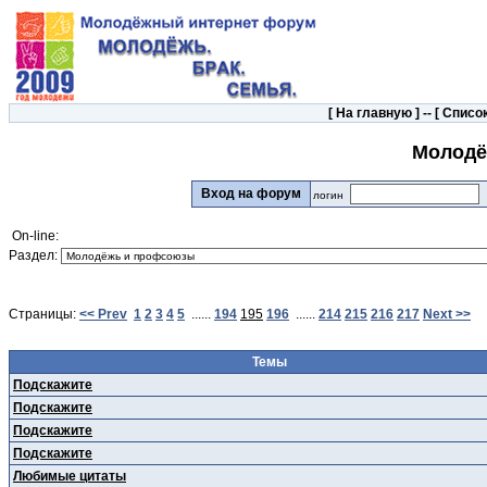
[
На главную
] -- [
Список
Молодё
Вход на форум
логин
On-line:
Раздел:
Страницы:
<< Prev
1
2
3
4
5
......
194
195
196
......
214
215
216
217
Next >>
Темы
Подскажите
Подскажите
Подскажите
Подскажите
Любимые цитаты