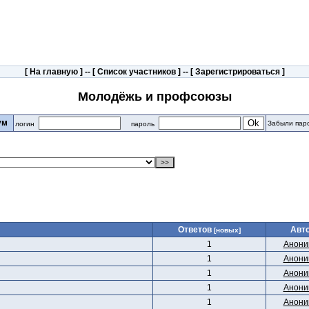
[
На главную
] -- [
Список участников
] -- [
Зарегистрироваться
]
Молодёжь и профсоюзы
рум
Забыли пар
логин
пароль
Ответов
Авт
[новых]
1
Анони
1
Анони
1
Анони
1
Анони
1
Анони