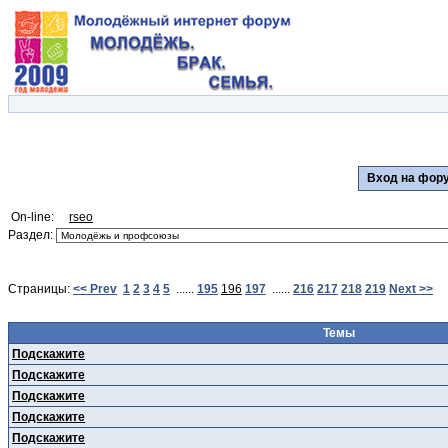
Вход на фо
On-line:
rseo
Раздел:
Страницы:
<< Prev
1
2
3
4
5
......
195
196
197
......
216
217
218
219
Next >>
Темы
Подскажите
Подскажите
Подскажите
Подскажите
Подскажите