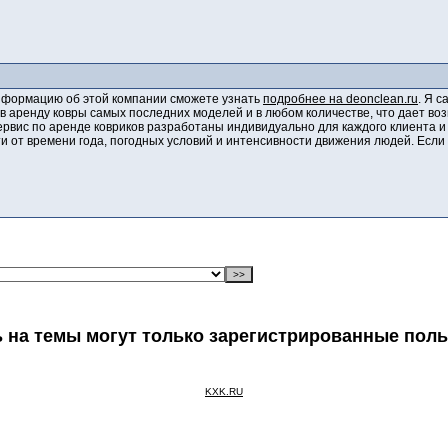
информацию об этой компании сможете узнать
подробнее на deonclean.ru
. Я с
в аренду ковры самых последних моделей и в любом количестве, что дает в
рвис по аренде ковриков разработаны индивидуально для каждого клиента и с
ти от времени года, погодных условий и интенсивности движения людей. Если 
 на темы могут только зарегистрированные пол
KXK.RU