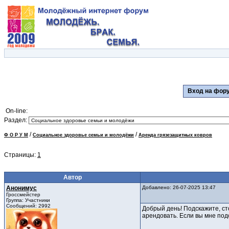
Вход на фо
On-line:
Раздел:
/
/
Ф О Р У М
Социальное здоровье семьи и молодёжи
Аренда грязезащитных ковров
Страницы:
1
Автор
Анонимус
Добавлено: 26-07-2025 13:47
Гроссмейстер
Группа: Участники
Сообщений: 2992
Добрый день! Подскажите, ст
арендовать. Если вы мне под