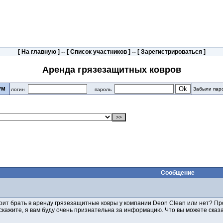
[
На главную
] -- [
Список участников
] -- [
Зарегистрироваться
]
Аренда грязезащитных ковров
рум
Забыли пар
логин
пароль
Сообщение
оит брать в аренду грязезащитные ковры у компании Deon Clean или нет? Прос
скажите, я вам буду очень признательна за информацию. Что вы можете сказ