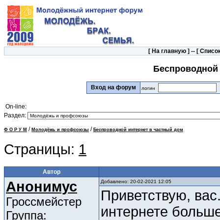
[
На главную
] -- [
Список
Беспроводной 
Вход на форум
логин
On-line:
Раздел:
/
/
Ф О Р У М
Молодёжь и профсоюзы
Беспроводной интернет в частный дом
Страницы:
1
Автор
Анонимус
Добавлено: 20-02-2021 12:05
Приветствую, вас
Гроссмейстер
интернете больше
Группа: