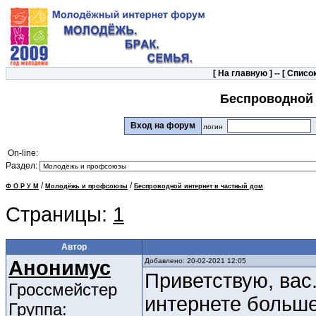
[
На главную
] -- [
Список
Беспроводной 
Вход на форум
логин
On-line:
Раздел:
/
/
Ф О Р У М
Молодёжь и профсоюзы
Беспроводной интернет в частный дом
Страницы:
1
Автор
Анонимус
Добавлено: 20-02-2021 12:05
Приветствую, вас
Гроссмейстер
интернете больше
Группа: