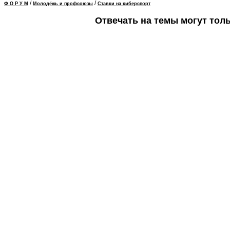
/
/
Ф О Р У М
Молодёжь и профсоюзы
Ставки на киберспорт
Отвечать на темы могут тол