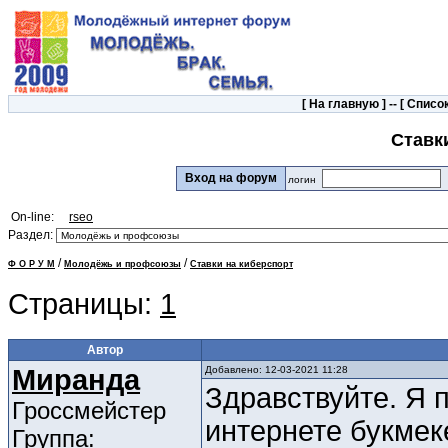
[
На главную
] -- [
Список
Ставк
Вход на форум
логин
On-line:
rseo
Раздел:
/
/
Ф О Р У М
Молодёжь и профсоюзы
Ставки на киберспорт
Страницы:
1
Автор
Миранда
Добавлено: 12-03-2021 11:28
Здравствуйте. Я 
Гроссмейстер
интернете букмек
Группа: