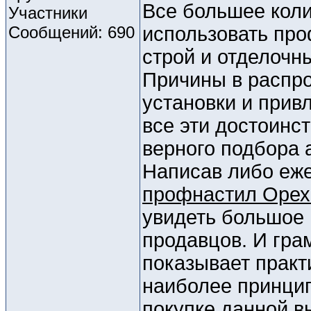
Все большее кол
Участники
Сообщений: 690
использовать про
строй и отделочн
Причины в распро
установки и прив
все эти достоинс
верного подбора 
Написав либо еже
профнастил Орех
увидеть большое
продавцов. И гра
показывает практ
наиболее принци
покупке данной в