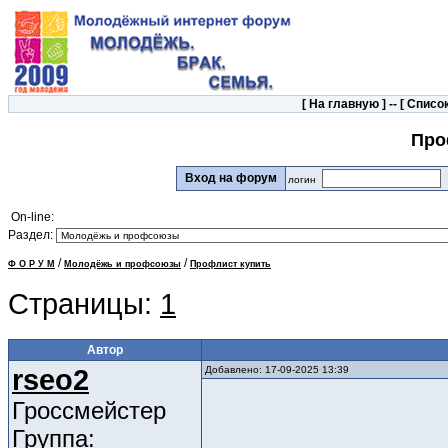
[
На главную
] -- [
Список
Про
Вход на форум
логин
On-line:
Раздел:
/
/
Ф О Р У М
Молодёжь и профсоюзы
Профлист купить
Страницы:
1
Автор
rseo2
Добавлено: 17-09-2025 13:39
Гроссмейстер
Группа: