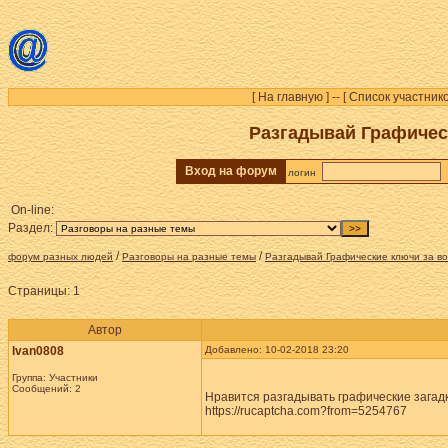
[
На главную
] -- [
Список участник
Разгадывай Графическ
Вход на форум
логин
On-line:
Раздел:
/
/
форум разных людей
Разговоры на разные темы
Разгадывай Графические ключи за во
Страницы:
1
Автор
Ivan0808
Добавлено: 10-02-2018 23:20
Группа: Участники
Сообщений: 2
Нравится разгадывать графические загадк
https://rucaptcha.com?from=5254767