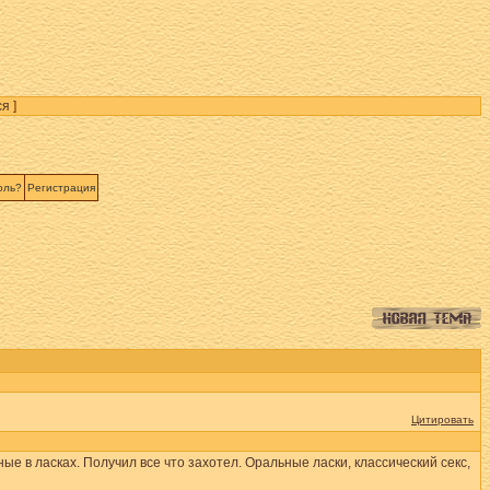
ся
]
оль?
Регистрация
Цитировать
е в ласках. Получил все что захотел. Оральные ласки, классический секс,