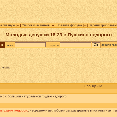
а главную
] -- [
Список участников
] -- [
Правила форума
] -- [
Зарегистрировать
Молодые девушки 18-23 в Пушкино недорого
рум
Забыли пар
логин
пароль
едорого
Сообщение
ино с большой натуральной грудью недорого
ивидуалку недорого
, несравненные любовницы, развратные в постели и активны