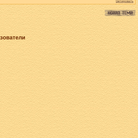
Цитировать
ьзователи