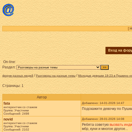
[
Н
Вход на фо
On-line:
Раздел:
/
/
форум разных людей
Разговоры на разные темы
Молодые девушки 18-23 в Пушкино н
Страницы:
1
Автор
fata
Добавлено: 14-01-2026 14:47
интерентчик со стажем
Подскажите девочку по Пушк
Группа: Участники
Сообщений: 2498
novid
Добавлено: 28-01-2026 14:08
интерентчик со стажем
Ребята советую
вызвать инд
Группа: Участники
мбр, куни и многое другое...
Сообщений: 2102