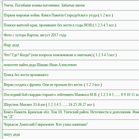
Унеча. Погибшие воины-вагонники. Забытые имена
Первая мировая война. Книга Памяти Стародубского уезда
(
1
2
все
)
Поиски жителей края, пропавших без вести в годы ВОВ
(
1
2
3
4
5
все
)
Фото с хутора Нартон, август 2017 года
Ищу деда
Что? Где? Когда? (или вопросы поисковикам и знатокам)
(
1
2
3
4
5
все
)
помогите найти деда Шишко Иван Алексеевич
Поиск без вести пропавшего
Верни солдата с фронта. Они не пропали без вести.
(
1
2
3
все
)
Последний бой гвардии старшего лейтенанта Манжоса М.В.
(
1
2
3
4
5
......
8
9
10
11
в
Шерстюк Михаил 33-й км
(
1
2
3
4
5
......
24
25
26
27
все
)
Книга Памяти. Брянская обл. Том 10. Унечский район. Неточности и дополнения. Фа
на "Д"
Черкасов Анатолий Гаврилович. Кто узнал капитана?
ишуу деда