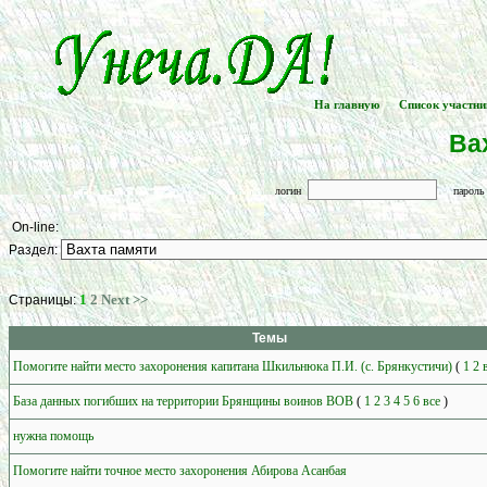
На главную
Список участни
[
] -- [
Ва
логин
парол
On-line:
Раздел:
1
2
Next >>
Страницы:
Темы
Помогите найти место захоронения капитана Шкильнюка П.И. (с. Брянкустичи)
(
1
2
База данных погибших на территории Брянщины воинов ВОВ
(
1
2
3
4
5
6
все
)
нужна помощь
Помогите найти точное место захоронения Абирова Асанбая