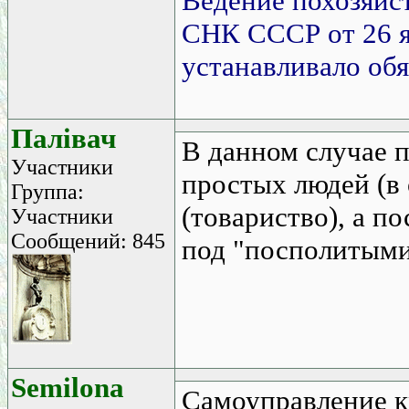
Ведение похозяйст
СНК СССР от 26 ян
устанавливало обя
Палівач
В данном случае п
Участники
простых людей (в
Группа:
(товариство), а п
Участники
Сообщений: 845
под "посполитыми"
Semilona
Самоуправление кр