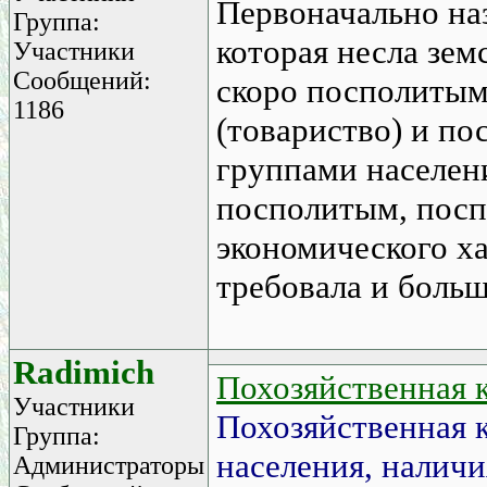
Первоначально наз
Группа:
которая несла зем
Участники
Сообщений:
скоро посполитыми
1186
(товариство) и п
группами населен
посполитым, посп
экономического ха
требовала и боль
Radimich
Похозяйственная 
Участники
Похозяйственная 
Группа:
населения, наличи
Администраторы