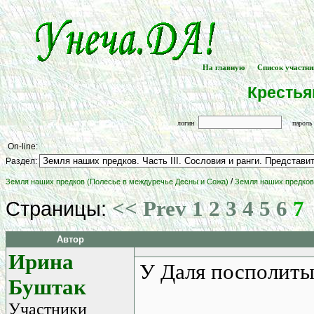
На главную
Список участни
[
] -- [
Крестья
логин
парол
On-line:
Раздел:
/
Земля наших предков (Полесье в междуречье Десны и Сожа)
Земля наших предков.
<< Prev
1
2
3
4
5
6
7
Страницы:
Автор
Ирина
У Даля посполиты
Буштак
Участники