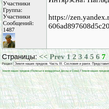
Участники
Группа:
https://zen.yandex.
Участники
Сообщений:
606ad897608d5c20
1487
<< Prev
1
2
3
4
5
6
7
Страницы:
Раздел:
/
Земля наших предков (Полесье в междуречье Десны и Сожа)
Земля наших предков.