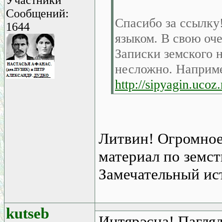
Сообщений:
Спасибо за ссылку
1644
языком. В свою оч
Записки земского н
несложно. Наприме
http://sipyagin.uco
Литвин! Огромное 
материал по земст
Замечательный ис
kutseb
Интярэсна! Пагляд