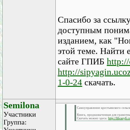
Спасибо за ссылку
доступным понима
изданием, как "Но
этой теме. Найти 
сайте ГПИБ
http:/
http://sipyagin.uc
1-0-24
скачать.
Semilona
Самоуправление крестьянского сельск
Участники
Книга, предназначенная для грамотны
Скачать можно здесь:
http://library6
Группа:
Участники