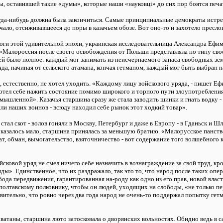
, оставившей такие «думы», которые наши «науковці» до сих пор боятся печа
 когда-нибудь должна была закончиться. Самые принципиальные демократы истре
чало, отсиживавшееся до поры в казачьем обозе. Вот оно-то и захотело пресло
тоги этой удивительной эпохи, украинская исследовательница Александра Ефим
 «Малороссия после своего освобождения от Польши представляла по типу сво
ей было полное: каждый мог занимать из неисчерпаемого запаса свободных зе
яда, начиная от сельского атамана, кончая гетманом, каждый мог быть выбран н
ее, естественно, не хотел уходить. «Каждому лицу войскового уряда, - пишет Е
тел себе нажить состояние помимо широкого и торного пути злоупотребления
мышленной». Казачья старшина сразу же стала заводить шинки и гнать водку -
ли наших воинов - всюду находил себе рынок этот ходкий товар».
ал скот - волов гоняли в Москву, Петербург и даже в Европу - в Гданьск и Шл
казалось мало, старшина принялась за меньшую братию. «Малорусское панство
ат, обман, вымогательство, взяточничество - вот содержание того волшебного к
сковой уряд не смел ничего себе назначить в вознаграждение за свой труд, кр
ды». Единственное, что их раздражало, так это то, что народ после таких опера
ода передвижения, гарантированная на-роду как одно из его прав, новой власти
полтавскому полковнику, чтобы он людей, уходящих на слободы, «не только пер
вительно, что ровно через два года народ не очень-то поддержал попытку гет
хватаны, старшина люто затосковала о дворянских вольностях. Обидно ведь в 