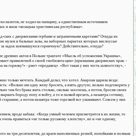
тил налогов, не ходил на панщину, а единственным источником
ых и жила «козацъка християнська республика».
ад-ских с дворянскими гербами и заграничными каретами? Откуда их
ие музеи и бальные залы, на наборных паркетах которых вислоусые
 за задок зазевавшуюся горничную? Действительно, откуда?
иве древних актов в Польше трактате «Мысль об успокоении Украины»,
ивает привилегией о своей «нобилита-ции» (признании дворянских прав. -
а на горилку!» - ржет «продавец». «Вот такая у них честь шляхетству», -
но только мечтать. Каждый делал, что хотел. Анархия царила везде.
ть: «Вольно им одну жену бросить, а взять другую; вольно подговорить у
но там без брака жить столько, сколько захочешь, а потом, бросив своих
рвать бороду попу и войту, а то и палкой врезать, а назавтра сотнику,
й старшине, а потом назавтра тоже горелкой все улаживают. Совсем у них
ием, вроде кабака: «Когда умный человек присмотрится к их жизни, то
ы очень нравиться «не только руському хлопству», но и «не одному,
 его на три десятилетия, до краев наполненных резней, попойками и полным