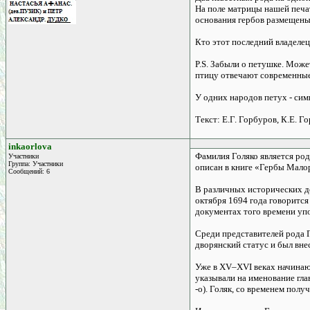
На поле матрицы нашей печат
основания гербов размещены
Кто этот последний владелец
P.S. Забыли о петушке. Може
птицу отвечают современные
У одних народов петух - сим
Текст: Е.Г. Горбуров, К.Е. Г
inkaorlova
Фамилия Голяко является род
Участники
Группа: Участники
описан в книге «Гербы Мало
Сообщений: 6
В различных исторических д
октября 1694 года говорится
документах того времени упо
Среди представителей рода Г
дворянский статус и был вне
Уже в XV–XVI веках начинаю
указывали на именование гла
-о). Голяк, со временем полу