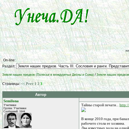
ло
On-line:
Раздел:
/
Земля наших предков (Полесье в междуречье Десны и Сожа)
Земля наших предков.
<< Prev
1
2
3
Страницы:
Автор
Semilona
Тайны старой печати...
http:
Участники
Группа: Участники
Сообщений: 1644
В конце 2010 года, при бана
рабочего стола ее хозяина.
Два известных рода на одно