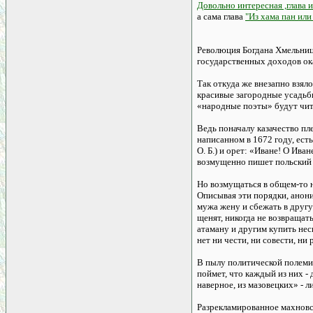
Довольно интересная ,глава
а сама глава
"Из хама пан или
Революция Богдана Хмельницк
государственных доходов ок
Так откуда же внезапно взял
красивые загородные усадьб
«народные поэты» будут чит
Ведь поначалу казачество пл
написанном в 1672 году, ест
О. Б.) и орет: «Иване! О Ива
возмущенно пишет польский 
Но возмущаться в общем-то н
Описывая эти порядки, анон
мужа жену и сбежать в другу
щенят, никогда не возвращат
атаману и другим купить нес
нет ни чести, ни совести, ни 
В пылу политической полеми
поймет, что каждый из них - 
наверное, из мазовецких» - 
Разрекламированное махновск