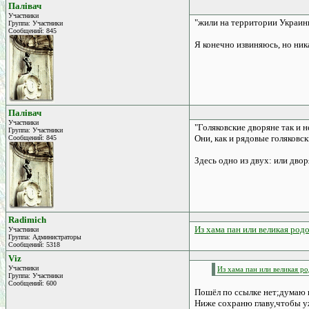
Палівач
Участники
"жили на территории Украин
Группа: Участники
Сообщений: 845
Я конечно извиняюсь, но ник
Палівач
Участники
"Голяковские дворяне так и
Группа: Участники
Они, как и рядовые голяковс
Сообщений: 845
Здесь одно из двух: или двор
Radimich
Из хама пан или великая род
Участники
Группа: Администраторы
Сообщений: 5318
Viz
Участники
Из хама пан или великая р
Группа: Участники
Сообщений: 600
Пошёл по ссылке нет;думаю н
Ниже сохраню главу,чтобы уж