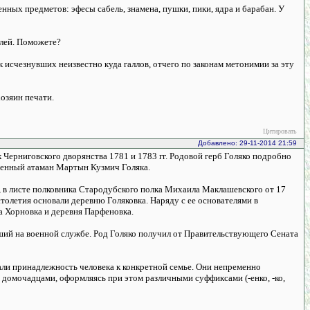
нных предметов: эфесы сабель, знамена, пушки, пики, ядра и барабан. У
елей. Поможете?
к исчезнувших неизвестно куда галлов, отчего по законам метонимии за эту
озяин печати.
Цитировать
Добавлено: 29-11-2014 21:59
 Черниговского дворянства 1781 и 1783 гг. Родовой герб Голяко подробно
тенный атаман Мартын Кузмич Голяка.
 в листе полковника Стародубского полка Михаила Маклашевского от 17
столетия основали деревню Голяковка. Наряду с ее основателями в
а Хорновка и деревня Парфеновка.
вший на военной службе. Род Голяко получил от Правительствующего Сената
али принадлежность человека к конкретной семье. Они непременно
и домочадцами, оформляясь при этом различными суффиксами (-енко, -ко,