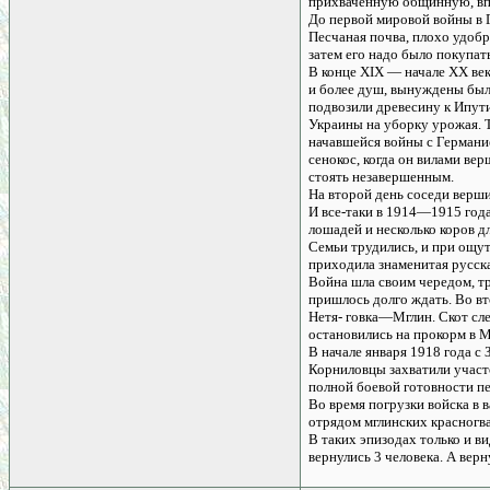
прихваченную общинную, впл
До первой мировой войны в Г
Песчаная почва, плохо удобр
затем его надо было покупат
В конце XIX — начале XX век
и более душ, вынуждены были
подвозили древесину к Ипути
Украины на уборку урожая. Т
начавшейся войны с Германи
сенокос, когда он вилами ве
стоять незавершенным.
На второй день соседи верши
И все-таки в 1914—1915 года
лошадей и несколько коров д
Семьи трудились, и при ощут
приходила знаменитая русска
Война шла своим чередом, тр
пришлось долго ждать. Во в
Нетя- говка—Мглин. Скот сле
остановились на прокорм в М
В начале января 1918 года 
Корниловцы захватили участо
полной боевой готовности пе
Во время погрузки войска в 
отрядом мглинских красногв
В таких эпизодах только и в
вернулись 3 человека. А вер