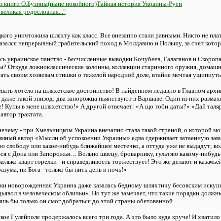
 из книги О.Бузины(ныне покойного)Тайная история Украины-Руси
 великая родословная..."
ого уничтожила шляхту как класс. Все внезапно стали равными. Никто не пла
азался непрерывный грабительский поход в Молдавию и Польшу, за счет котор
ось украинское панство - бесчисленные выводки Кочубеев, Галаганов и Скороп
ы? Откуда ложноклассические колонны, коллекции старинного оружия, домашн
ать своим хозяевам стишки о тяжелой народной доле, втайне мечтая ущипнуть
евать хотело на шляхетское достоинство! В найденном недавно в Главном арх
ь даже такой эпизод: два запорожца пьянствуют в Варшаве. Один из них размах
не! Купы в мене шляхетство!» А другой отвечает: «А що тоби даты?» «Дай таляр
автор трактата.
ечему - при Хмельницком Украина внезапно стала такой страной, о которой мож
имный автор «Мысли об успокоении Украины» едва сдерживает затаенную завис
ю слободу или какое-нибудь ближайшее местечко, а оттуда уже не выдадут; воль
ься с Дона или Запорожья… Вольно швецу, броварнику, гультяю какому-нибудь вы
колько кварт горелки - и справедливость торжествует! Это же делают и казачье
разума, ни Бога - только бы пить день и ночь!»
ки новорожденная Украина даже казалась бедному шляхтичу бесовским искушен
дьявол в человеческом обличьи». Но тут же замечает, что такие порядки должн
лишь бы только он смог добраться до этой страны обетованной.
ое Гуляйполе продержалось всего три года. А это было куда круче! И хватило