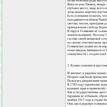
куски болотной руды выступ
Вниз по реке Ржавец, между 
глубокое место, чаще всего 
легко можно заметить плотин
Есть основание полагать, чт
находившегося вблизи Рыжей 
светлая, чистая, пригодная д
принадлежала слобода Хорнов
В округе Голяковки не тольк
землепользование. Поэтому Г
составе своей мглинской сот
по своему генетическому про
Голяковские казаки несли ка
атаки шведов, явившихся от 
совокупности с оседлостью) 
2. Казаки становятся кресть
И знатные, и рядовые казаки
Позднее они были причислен
Пользуясь дворянскими приви
В 1783 году украинские каза
казацких прав и привилегий,
Как и государственные крест
барщины не отбывали, оброка
ноября 1917 года в стране б
Они, как и рядовые голяковс