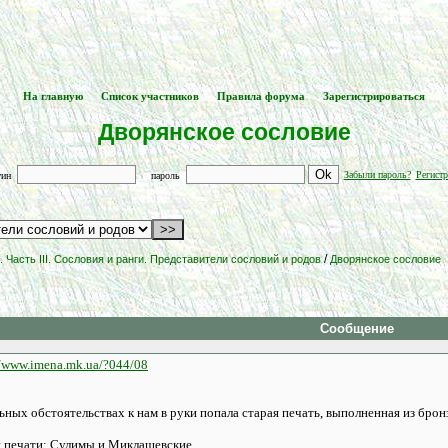
На главную
Список участников
Правила форума
Зарегистрироваться
[
] -- [
] -- [
] -- [
]
Дворянское сословие
Забыли пароль?
Регистр
гин
пароль
/
 Часть III. Сословия и ранги. Представители сословий и родов
Дворянское сословие
Сообщение
//www.imena.mk.ua/?044/08
льных обстоятельствах к нам в руки попала старая печать, выполненная из бро
й печати: Сулимы и Миклашевские