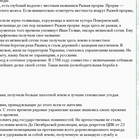
воды.
, есть глубокий водоем с местным названием Рыжая прорва. Прорва —
очего колеса. Если внимательно осмотреть местность вокруг Рыжей прорвы,
й мололи зерно голяковцы, хоружовцы и жители хутора Поверненский,
мельницы до сих пор называют Рыжая прорва: вода здесь не рыжая, а
документах того времени упомянут Иван Голяко, писарь мглинской сотни. Ему
арфеновка получила свое название.
аки из мглинской сотни тоже получали здесь землю в поместное
боим берегам реки Ржавец и стала деревней с казацким населением. В
рожском, жили на территории Украины, считались украинскими казаками. Но
ыту, языку были не украинцами, а русскими.
род в сотенное управление. В 1708 году совместно с мглинчанами отбивали
нейших делах своей сотни. Такая жизнь (освободительная борьба в
заки, получили больше пахотной земли и лучшие сенокосные угодья.
вни, принадлежащие до этого всем ее жителям.
и. С этого времени рядовые украинские казаки лишились своих прежних
го времени.
полнять ряд государственных повинностей. Но крепостными не стали,
 сословии вплоть До Октябрьской революции, когда декретом ЦИК от 23
али панами-помещиками на протяжении всего дореволюционного периода.
ами и удерживали за собой землю, полученную за казацкую службу и