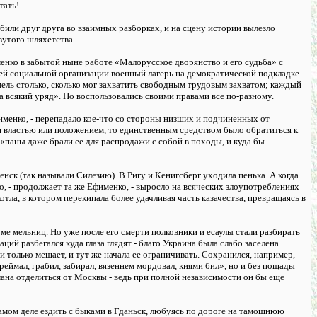
тать!
били друг друга во взаимных разборках, и на сцену истории вылезло
вутого шляхетства.
енко в забытой ныне работе «Малорусское дворянство и его судьба» с
ей социальной организации военный лагерь на демократической подкладке.
мель столько, сколько мог захватить свободным трудовым захватом; каждый
а всякий уряд». Но воспользовались своими правами все по-разному.
фименко, - перепадало кое-что со стороны низших и подчиненных от
 властью или положением, то единственным средством было обратиться к
 «паны даже брали ее для распродажи с собой в походы, и куда бы
енск (так называли Силезию). В Ригу и Кенигсберг уходила пенька. А когда
, - продолжает та же Ефименко, - выросло на всяческих злоупотреблениях
отла, в котором перекипала более удачливая часть казачества, превращаясь в
оме мельниц. Но уже после его смерти полковники и есаулы стали разбирать
ций разбегался куда глаза глядят - благо Украина была слабо заселена.
 только мешает, и тут же начала ее ограничивать. Сохранился, например,
еймал, грабил, забирал, вязеннем мордовал, киями бил», но и без пощады
мана отделиться от Москвы - ведь при полной независимости он бы еще
самом деле ездить с быками в Гданьск, любуясь по дороге на тамошнюю