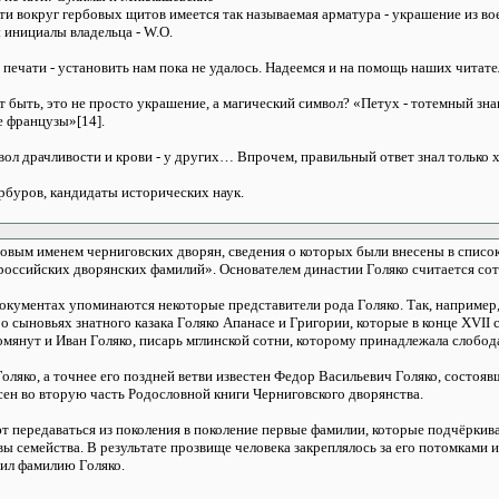
и вокруг гербовых щитов имеется так называемая арматура - украшение из вое
 инициалы владельца - W.O.
 печати - установить нам пока не удалось. Надеемся и на помощь наших читат
т быть, это не просто украшение, а магический символ? «Петух - тотемный зна
 французы»[14].
вол драчливости и крови - у других… Впрочем, правильный ответ знал только х
орбуров, кандидаты исторических наук.
овым именем черниговских дворян, сведения о которых были внесены в список
российских дворянских фамилий». Основателем династии Голяко считается со
окументах упоминаются некоторые представители рода Голяко. Так, например,
 о сыновьях знатного казака Голяко Апанасе и Григории, которые в конце XVII 
мянут и Иван Голяко, писарь мглинской сотни, которому принадлежала слобод
оляко, а точнее его поздней ветви известен Федор Васильевич Голяко, состоя
сен во вторую часть Родословной книги Черниговского дворянства.
т передаваться из поколения в поколение первые фамилии, которые подчёркив
вы семейства. В результате прозвище человека закреплялось за его потомками 
чил фамилию Голяко.