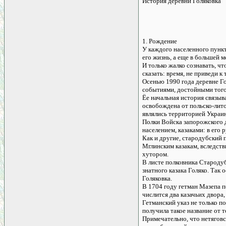
История деревни Голяковка
1. Рождение
У каждого населенного пункт
его жизнь, а еще в большей 
И только жалко сознавать, чт
сказать: время, не приведи к
Осенью 1990 года деревне Го
событиями, достойными того
Ёе начальная история связыва
освобождена от польско-лито
являлись территорией Украи
Полки Войска запорожского д
населением, казаками: в его 
Как и другие, стародубский 
Мглинским казакам, вследстви
хутором.
В листе полковника Стародуб
знатного казака Голяко. Так
Голяковка.
В 1704 году гетман Мазепа п
числится два казачьих двора,
Гетманский указ не только п
получила такое название от т
Примечательно, что нетяговск