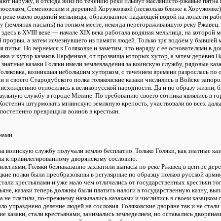
ают наружу, и отсюда вниз по течению реки плывут маслянисто-ржавые пятна 
поселком, Семеновским и деревней Хоружовкой (несколько ближе к Хоружовке)
на реке около водяной мельницы, образованное падающей водой на лопасти раб
у (земляная насыпь) на топком месте, некогда перегораживавшую реку Ржавец.
о здесь в ХVIII веке — начале XIX века работала водяная мельница, на которо
прорвы, а затем исчезнувшего из памяти людей. Только зря водоем у бывшей 
ля питья. Но вернемся к Голяковке и заметим, что наряду с ее основателями в 
ка и хутор казаков Парфенков, от прозвища которых хутор, а затем деревня П
о знатные казаки Голяки имели землевладения за воинскую службу, рядовые каз
оляковка, возникшая небольшим хуторком, с течением времени разрослась по о
ни и своего Стародубского полка голяковские казаки числились в Войске запо
исхождению относились к великорусской народности. Да и по образу жизни, б
раульную службу в городе Мглине. По требованию своего сотника являлись в го
Костенич штурмовать мглинскую земляную крепость, участвовали во всех даль
постепенно превращала воинов в крестьян.
янами
 за воинскую службу получали землю бесплатно. Только Голяки, как знатные ка
ы к привилегированному дворянскому сословию.
легиями, Голяки безнаказанно захватили выпасы по реке Ржавец в центре дере
цкие полки были преобразованы в регулярные по образцу полков русской арми
 стали крестьянами и уже мало чем отличались от государственных крестьян то
ьяне, казаки теперь должны были платить налоги в государственную казну, вы
 не платили, по-прежнему назывались казаками и числились в своем казацком
ыло упразднено деление людей на сословия. Голяковские дворяне так и не ст
кие казаки, стали крестьянами, занимались земледелием, но оставались дворян