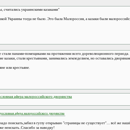
ы, считались украинскими казаками"
акой Украины тогда не было. Это была Малороссия, а казаки были малороссийс
 не стали панами-помещиками на протяжении всего дореволюционного периода.
кие казаки, стали крестьянами, занимались земледелием, но оставались дворян
яне или крестьяне.
ословная афера малороссийского дворянства
одословная афера малороссийского дворянства
адо поискать,забил в гуглу открываю "страницы не существует".... всё же нашё
е неискать..Спасибо за наводку!