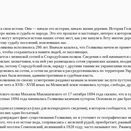
а свои истоки. Они — начало его истории, начало жизни деревни. История Голя
мере жизнь и судьба ее народа. Это его прошлое и настоящее, интерес к которо
о могут затеряться истоки наших отчих мест, как уже канули в Лету многие дер
 тому судьбу поселений, взлелеявших нас. .
ляковка исполнилось 296 лет. Вначале казалось, что Голяковка ничем не примеч
, чтобы сохраниться в памяти людей, ее населяющих.
ется с мглинской сотней и Стародубским полком. Сведения о ней начинаются с 
вских захватчиков, и на ней уже размещалась сотня украинских казаков, вход
ны, потому Стародубский полк, наряду с другими такими же украинскими полк
елились на сотни, а сотни на десятки и рассредотачивались по территории Ук
руках была военная, административная и судебная власть.
полковник по своему усмотрению раздавал казакам за воинские заслуги пустующ
е чего в XVII—XVIII веках на Мглинской земле появились хутора, слободы, дру
ского полка Михаила Маклашевского от 17 октября 1694 года сказано, что в 
 осенью 1694 года начиналась Голяковка казачьим хутором. Основали ее два бра
одписал универсал (указ для всенародного сведения), в котором сообщается, ч
 из них один бесхатный.
одтверждает факт существования Голяковки, но и уточняет ее географическое 
ого, что в ее истоке вода, соприкасаясь с железной рудой, приобретает, ржавый
ий поселок Семеновский, возникший в 1928 году, часто называют пос. Ржавец. Э