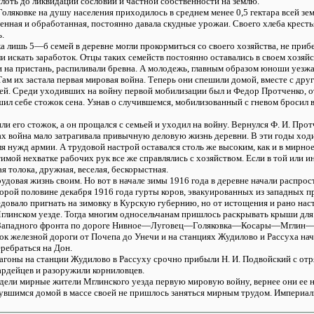
оть до ликвидации сословий и частной собственности на землю.
оляковке на душу населения приходилось в среднем менее 0,5 гектара всей земл
енная и обработанная, постоянно давала скудные урожаи. Своего хлеба крестьян
ь.
а лишь 5—б семей в деревне могли прокормиться со своего хозяйства, не приб
 искать заработок. Отцы таких семейств постоянно оставались в своем хозяйс
 на пристань, распиливали бревна. А молодежь, главным образом юноши уезжал
ам их застала первая мировая война. Теперь они спешили домой, вместе с др
ей. Среди уходивших на войну первой мобилизации был и Федор Протченко, о
ршил себе стожок сена. Узнав о случившемся, мобилизованный с гневом бросил 
ли его стожок, а он прощался с семьей и уходил на войну. Вернулся Ф. И. Прот
х война мало затрагивала привычную деловую жизнь деревни. В эти годы ходи
ля нужд армии. А трудовой настрой оставался столь же высоким, как и в мирное
имой нехватке рабочих рук все же справлялись с хозяйством. Если в той или и
я толока, дружная, веселая, бескорыстная.
удовая жизнь своим. Но вот в начале зимы 1916 года в деревне начали распр
торой половине декабря 1916 года гурты коров, эвакуированных из западны
довало пригнать на зимовку в Курскую губернию, но от истощения и рано нас
глинском уезде. Тогда многим односельчанам пришлось раскрывать крыши для 
с Западного фронта по дороге Нивное—Луговец—Голяковка—Косары—Мглин—Раз
к железной дороги от Почепа до Унечи и на станциях Жудилово и Рассуха нач
ребраться на Дон.
вагоны на станции Жудилово в Рассуху срочно прибыли Н. И. Подвойский с от
ардейцев и разоружили корниловцев.
идели мирные жители Мглинского уезда первую мировую войну, вернее они ее 
нувшимся домой в массе своей не пришлось заняться мирным трудом. Империал