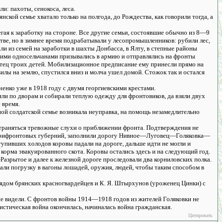
и: пахоты, сенокоса, леса.
ской семье хватало только на полгода, до Рождества, как говорили тогда, а
егая к заработку на стороне. Все другие семьи, состоявшие обычно из 8—9
тве, но в зимнее время подрабатывали у лесопромышленников: рубили лес,
и из семей на заработки в шахты Донбасса, в Ялту, в степные районы
угими односельчанами призывались в армию и отправлялись на фронты
тец троих детей. Мобилизационное предписание ему принесли прямо на
вилы на землю, спустился вниз и молча ушел домой. Стожок так и остался
ченко уже в 1918 году с двумя георгиевскими крестами.
ли по дворам и собирали теплую одежду для фронтовиков, да взяли двух
 время.
ной солдатской семье возникала неуправка, на помощь незамедлительно
остраняться тревожные слухи о приближении фронта. Подтверждения не
х прифронтовых губерний, заполнили дорогу Нивное—Луговец—Голяковка—
тупивших холодов коровы падали на дороге, дальше идти не могли и
корма эвакуированного скота. Коровы остались здесь и на следующий год.
рытое и далее к железной дороге проследовали два корниловских полка.
али погрузку в вагоны лошадей, оружия, людей, чтобы таким способом в
рядом брянских красногвардейцев и К. Я. Штырхунов (уроженец Цинки) с
не видели. С фронтов войны 1914—1918 годов из жителей Голяковки не
истическая война окончилась, начиналась война гражданская.
Цитировать