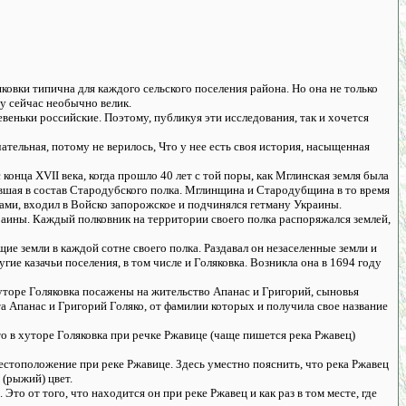
ковки типична для каждого сельского поселения района. Но она не только
му сейчас необычно велик.
евеньки российские. Поэтому, публикуя эти исследования, так и хочется
ательная, потому не верилось, Что у нее есть своя история, насыщенная
конца XVII века, когда прошло 40 лет с той поры, как Мглинская земля была
ившая в состав Стародубского полка. Мглинщина и Стародубщина в то время
ами, входил в Войско запорожское и подчинялся гетману Украины.
раины. Каждый полковник на территории своего полка распоряжался землей,
ие земли в каждой сотне своего полка. Раздавал он незаселенные земли и
гие казачьи поселения, в том числе и Голяковка. Возникла она в 1694 году
хуторе Голяковка посажены на жительство Апанас и Григорий, сыновья
та Апанас и Григорий Голяко, от фамилии которых и получила свое название
то в хуторе Голяковка при речке Ржавице (чаще пишется река Ржавец)
местоположение при реке Ржавице. Здесь уместно пояснить, что река Ржавец
 (рыжий) цвет.
то от того, что находится он при реке Ржавец и как раз в том месте, где