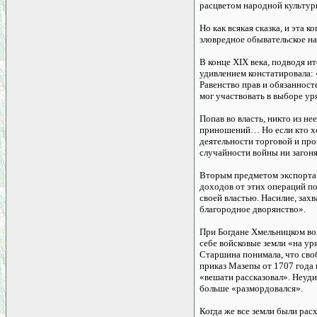
расцветом народной культуры
Но как всякая сказка, и эта
зловредное обывательское на
В конце XIX века, подводя и
удивлением констатировала:
Равенство прав и обязанност
мог участвовать в выборе ур
Попав во власть, никто из н
приношений… Но если кто хо
деятельности торговой и про
случайности войны ни загоня
Вторым предметом экспорта ст
доходов от этих операций по
своей властью. Насилие, захв
благородное дворянство».
При Богдане Хмельницком вой
себе войсковые земли «на уря
Старшина понимала, что своб
приказ Мазепы от 1707 года 
«вешати рассказовал». Неуди
больше «размордовался».
Когда же все земли были рас