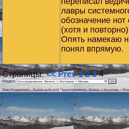
переписал ведиче
лавры системног
обозначение нот
(хотя и повторно)
Опять намекаю н
понял впрямую.
Страницы:
<< Prev
1
2
3
4
Раздел:
/
Тракт Кунаширского - Russian audio tech!
Конструирование: Железо -> Эзотерика -> Муз