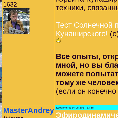
1632
техники, связанн
Тест Солнечной п
Кунаширского!
(с
Все опыты, отк
мной, но вы бла
можете попытать
тому же челове
(если он конечно 
MasterAndrey
Добавлено: 24-08-2017 13:38
Эфиродинамичес