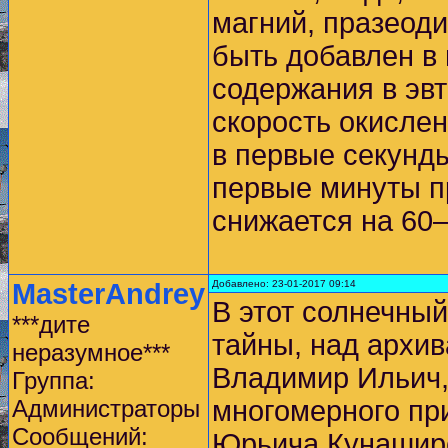
магний, празеоди
быть добавлен в 
содержания в эвт
скорость окислен
в первые секунды
первые минуты п
снижается на 60
MasterAndrey
Добавлено: 23-01-2017 09:14
В этот солнечный
***дите
тайны, над архив
неразумное***
Владимир Ильич
Группа:
Администраторы
многомерного пр
Сообщений:
Юрьича Кунаширс