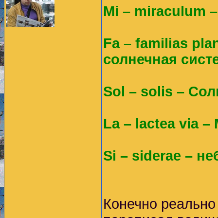
Mi – miraculum –
Fa – familias рla
солнечная сист
Sol – solis – Со
La – lactea via 
Si – siderae – н
Конечно реально 