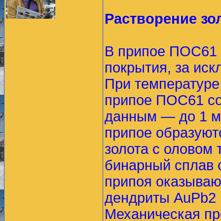
Растворение зо
В припое ПОС61 
покрытия, за иск
При температуре 
припое ПОС61 со
данным — до 1 мк
припое образуют
золота с оловом 
бинарный сплав 
припоя оказываю
дендриты AuPb2 
Механическая пр