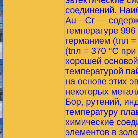
эвтектические с
соединений. Наиб
Аu—Сг — содержи
температуре 996 
германием (tпл =
(tпл = 370 °С пр
хорошей основой
температурой па
на основе этих э
некоторых метал
Бор, рутений, ин
температуру плав
химические соед
элементов в золо