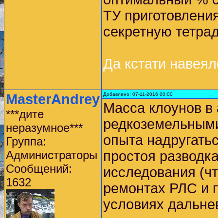
ТУ приготовления
секретную тетра
Да кстати навеял
MasterAndrey
Добавлено: 07-11-2016 00:00
Масса клоунов в 
***дите
редкоземельными
неразумное***
опыта надругатьс
Группа:
Администраторы
простоя разводка
Сообщений:
исследования (чт
1632
ремонтах РЛС и 
условиях дальне