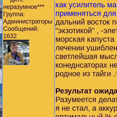
как усилитель ма
неразумное***
применяться для
Группа:
Администраторы
дальний восток п
Сообщений:
"экзотикой" , -эл
1632
морская капуста 
лечении ушиблен
светлейшая мысл
конеднсаторах н
родное из тайги .
Результат ожида
Разумеется делат
я не стал, а акк
оптимальный % с