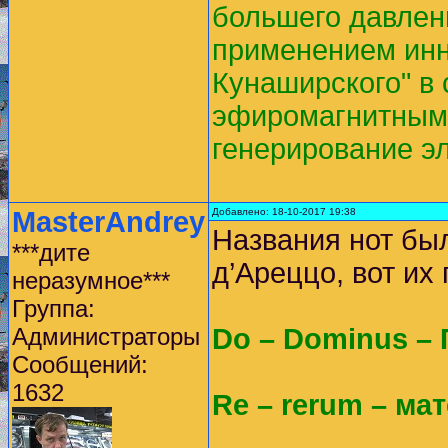
большего давлени
применением инн
Кунаширского" в 
эфиромагнитным 
генерирование эл
MasterAndrey
Добавлено: 18-10-2017 19:38
Названия нот бы
***дите
д’Ареццо, вот их
неразумное***
Группа:
Администраторы
Do – Dominus – 
Сообщений:
1632
Re – rerum – ма