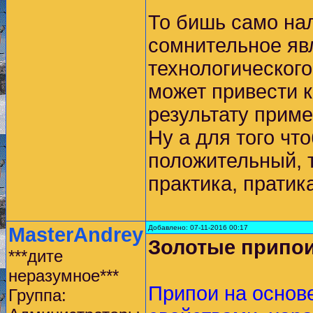
То бишь само нал
сомнительное яв
технологического
может привести к
результату приме
Ну а для того что
положительный, т
практика, пратика
MasterAndrey
Добавлено: 07-11-2016 00:17
Золотые припо
***дите
неразумное***
Припои на основ
Группа: