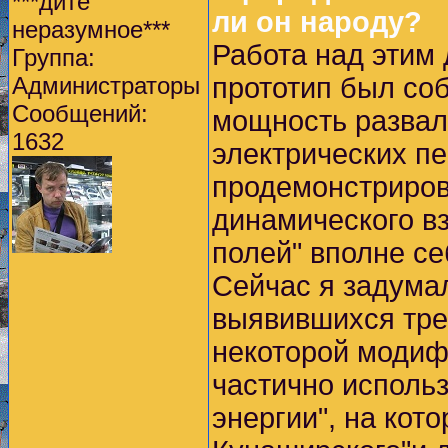
***дите
ли он народу?
неразумное***
Работа над этим 
Группа:
Администраторы
прототип был соб
Сообщений:
мощность развал
1632
электрических пе
продемонстрирова
динамического в
полей" вполне се
Сейчас я задумал
выявившихся треб
некоторой модиф
частично исполь
энергии", на кот