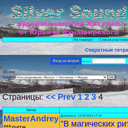
[
На главную
] -- [
Список участник
Секретные тетр
Вход на форум
логин
On-line:
Раздел:
/
Тракт Кунаширского - Russian audio tech!
Конструирование: Железо -> Эзотерика -> Муз
Страницы:
<< Prev
1
2
3
4
Автор
MasterAndrey
Добавлено: 13-05-2016 17:18
"В магических р
***дите