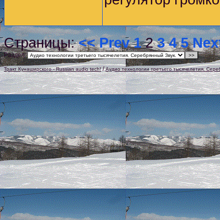
Страницы:
<< Prev
1
2
3
4
5
Nex
Раздел:
/
Тракт Кунаширского - Russian audio tech!
Аудио технологии третьего тысячелетия. Сере