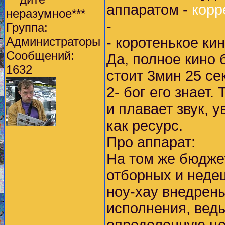
аппаратом -
корр
неразумное***
-
Группа:
Администраторы
- коротенькое ки
Сообщений:
Да, полное кино 
1632
стоит 3мин 25 се
2- бог его знает
и плавает звук, 
как ресурс.
Про аппарат:
На том же бюдже
отборных и неде
ноу-хау внедрен
исполнения, ведь