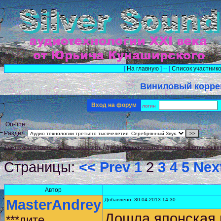
[
На главную
] -- [
Список участник
Виниловый корре
Вход на форум
логин
On-line:
Раздел:
/
Тракт Кунаширского - Russian audio tech!
Аудио технологии третьего тысячелетия. Сере
Страницы:
<< Prev
1
2
3
4
5
Nex
Автор
MasterAndrey
Добавлено: 30-04-2013 14:30
Дошла японская 
***дите