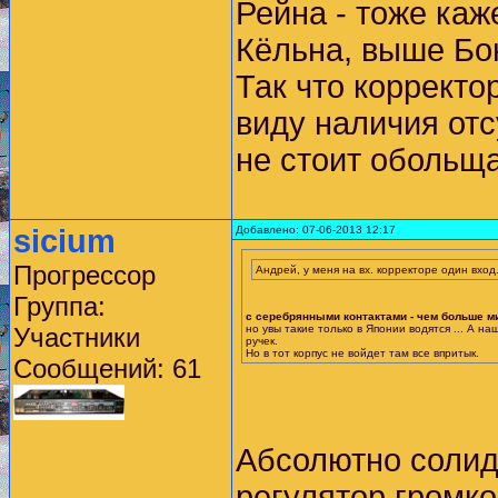
Рейна - тоже каж
Кёльна, выше Бонн
Так что корректо
виду наличия отс
не стоит обольща
sicium
Добавлено: 07-06-2013 12:17
Прогрессор
Андрей, у меня на вх. корректоре один вхо
Группа:
c серебрянными контактами - чем больше м
Участники
но увы такие только в Японии водятся ... А н
ручек.
Но в тот корпус не войдет там все впритык.
Сообщений: 61
Абсолютно солид
регулятор громк