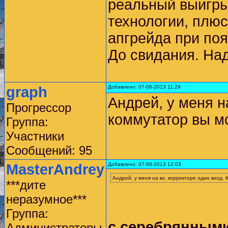
реальный выигры
технологии, плюс
апгрейда при по
До свидания. Над
graph
Добавлено: 07-06-2013 11:29
Андрей, у меня н
Прогрессор
коммутатор вы м
Группа:
Участники
Сообщений: 95
MasterAndrey
Добавлено: 07-06-2013 12:03
Андрей, у меня на вх. корректоре один вход.
***дите
неразумное***
Группа:
c серебрянными
Администраторы