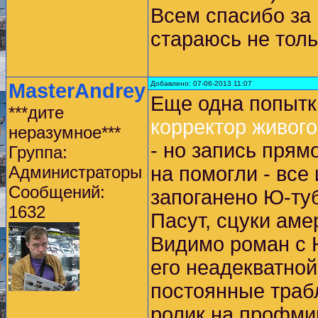
Всем спасибо за 
стараюсь не толь
MasterAndrey
Добавлено: 07-06-2013 11:07
Еще одна попытк
***дите
корректор живого
неразумное***
- но запись прям
Группа:
Администраторы
на помогли - все
Сообщений:
запоганено Ю-туб
1632
Пасут, сцуки аме
Видимо роман с 
его неадекватно
постоянные траб
ролик на профми