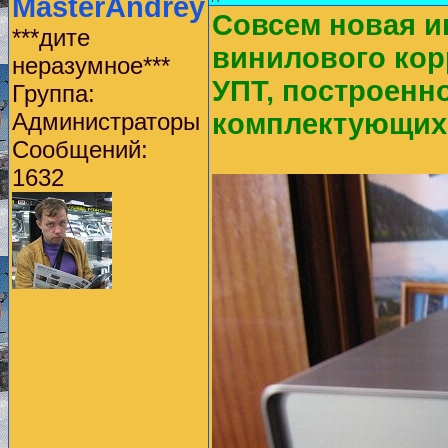
MasterAndrey
Совсем новая 
***дите
винилового кор
неразумное***
УПТ, построенн
Группа:
Администраторы
комплектующих
Сообщений:
1632