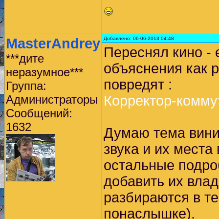
MasterAndrey
Добавлено: 06-06-2013 04:48
Переснял кино -
***дите
объяснения как 
неразумное***
повредят :
Группа:
Администраторы
Корректор-комму
Сообщений:
1632
Думаю тема вини
звука и их места
остальные подроб
добавить их влад
разбираются в те
понаслышке).