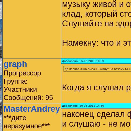
музыку живой и о
клад, который ст
Слушайте на здо
Намекну: что и э
graph
Добавлено: 25-05-2013 18:09
Да полное кино было 10 минут но почему то на
Прогрессор
Группа:
Когда я слушал р
Участники
Сообщений: 95
MasterAndrey
Добавлено: 30-05-2013 14:59
наконец сделал ф
***дите
и слушаю - не мо
неразумное***