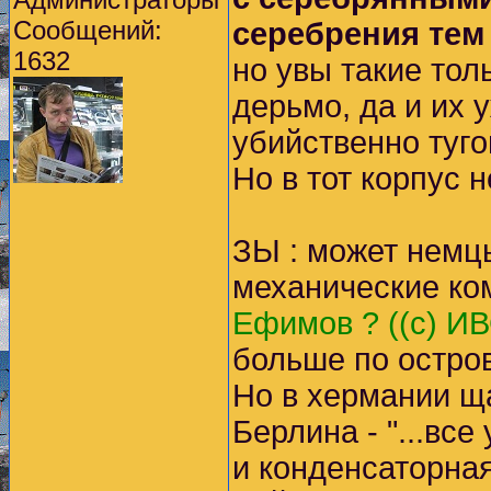
Сообщений:
серебрения тем
1632
но увы такие тол
дерьмо, да и их 
убийственно туго
Но в тот корпус 
ЗЫ : может немц
механические ко
Ефимов ? ((с) ИВ
больше по остров
Но в хермании ща
Берлина - "...все 
и конденсаторна