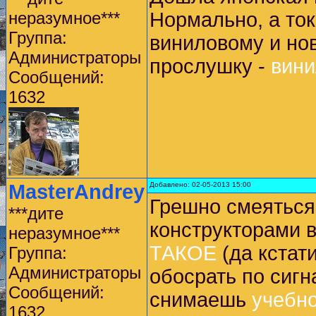
неразумное***
Нормально, а ток
Группа:
виниловому и нов
Администраторы
прослушку -
вини
Сообщений:
1632
MasterAndrey
Добавлено: 02-05-2013 15:00
Грешно смеяться
***дите
конструкторами в
неразумное***
ТАКОЕ
(да кстат
Группа:
Администраторы
обосрать по сиг
Сообщений:
снимаешь
учебно
1632