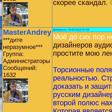
скорее скандал.
MasterAndrey
Добавлено: 03-05-2013 07:04
Моё до сих пор 
***дите
дизайнеров аудио
неразумное***
простите мою лен
Группа:
Администраторы
Сообщений:
Торсионные поля
1632
реальностью. Ст
доказать и защит
русским дизайне
второй полюс нах
Которая является