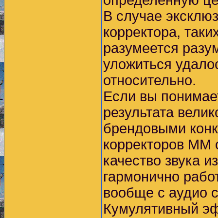
определенную це
В случае эксклю
корректора, таки
разумеется разу
уложиться удалос
относительно.
Если вы понимает
результата велик
брендовыми конк
корректоров ММ о
качество звука и
гармонично рабо
вообще с аудио 
Кумулятивный эф