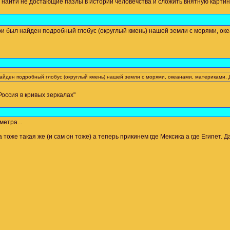
ы найти не достающие пазлы в истории человечства и сложить внятную картин
и был найден подробный глобус (округлый кмень) нашей земли с морями, океан
айден подробный глобус (округлый кмень) нашей земли с морями, океанами, материками. Дат
Россия в кривых зеркалах"
метра...
оже такая же (и сам он тоже) а теперь прикинем где Мексика а где Египет. Да