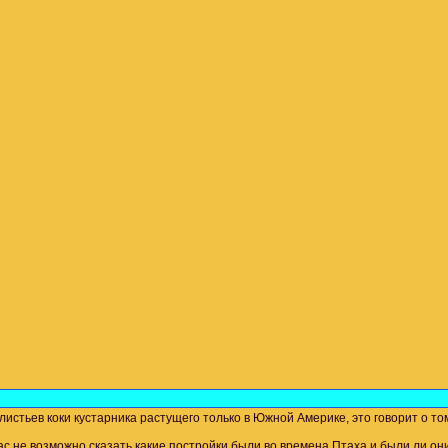
истьев коки кустарника растущего только в Южной Америке, это говорит о то
ас не возможно сказать какие постройки были во времена Птаха и были ли он