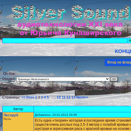
[
Н
КОНЦ
Вход на фо
On-line:
Раздел:
/
/
Тракт Кунаширского - Russian audio tech!
Границы Непознаного
КОНЦЕПЦИЯ МНОГОМЕ
Страницы:
<< Prev
1
2
3
4
5
......
10
11
12
13
Next>>
Автор
Лесоруб
Добавлено: 24-01-2013 20:06
Гость
Есть одна «теория» которая в последнее время становит
существ очень рослых под 2,5-3 метра с голубой кровью
шустрая и агрессивная раса с красной кровью на основе