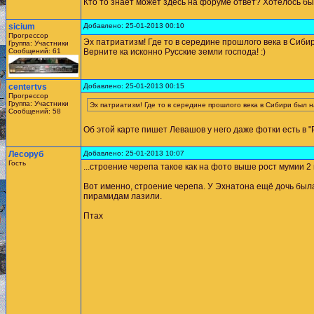
Кто то знает может здесь на форуме ответ? Хотелось б
sicium
Добавлено: 25-01-2013 00:10
Прогрессор
Эх патриатизм! Где то в середине прошлого века в Сибир
Группа: Участники
Сообщений: 61
Верните ка исконно Русские земли господа! :)
centertvs
Добавлено: 25-01-2013 00:15
Прогрессор
Группа: Участники
Эх патриатизм! Где то в середине прошлого века в Сибири был н
Сообщений: 58
Об этой карте пишет Левашов у него даже фотки есть в "
Лесоруб
Добавлено: 25-01-2013 10:07
Гость
...строение черепа такое как на фото выше рост мумии 2 
Вот именно, строение черепа. У Эхнатона ещё дочь была т
пирамидам лазили.
Птах