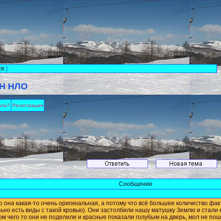
ся
]
Н НЛО
оль?
Регистрация
Сообщение
что она какая-то очень оригинальная, а потому что всё большее количество
ьно есть виды с такой кровью). Они застолбили нашу матушку Землю и стали
ом чего то они не поделили и красные показали голубым на дверь, мол не по