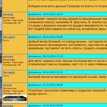
Вобщем если взять данные Склярова по Египту то получ
валера
Добавлено: 30-01-2013 18:37
Философъ
Всем привет, пришел на ваш форум по музыкальным темам
Группа: Участники
название(и смысл), например Ф- фертикль, В- влиянатор,
Сообщений: 35
А в руках у фараона находятся( коцудеи мировинга) их та
Вот Андрей вам подарок на новый год, волшебные дары ми
Лесоруб
Добавлено: 30-01-2013 20:26
Гость
Добрый вечер Валерий, по поводу музыки - эзотеризм (
музыкальные произведения, инструменты, акустика не д
деревяшки, заставляет их петь, играть, страдать и радо
валера
Добавлено: 30-01-2013 21:13
Философъ
Для меня, надеюсь пока, музыка на втором месте после са
Группа: Участники
итальянском тоже не понимаю, орут что то хрен поймешь.
Сообщений: 35
Лесоруб
Добавлено: 30-01-2013 22:31
Гость
Валерий прочитал материал по указанной ссылке, скажу 
sicium
Добавлено: 31-01-2013 08:04
Прогрессор
Подобные технологии заманчивы и подкупают внешней про
Группа: Участники
Сообщений: 61
вроде просто ...
валера
Добавлено: 31-01-2013 09:00