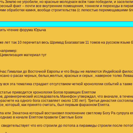
уть Землю не угробили, но красные молодчаги всёж таки победили, и заселил
есный факт – почти все внутренние помещения, тоннели и переходы в пирами
 обработки камня, вообще строительства (с легкостью перемещавшими блоки в
жить чтение форума Юрыча
же лет так 10 перечитал весь Шримад Бхагаватам 11 томов на русском языке
,например:
 Цивилизация материал тут
ейчас Гималаи до Восточной Европы и что Веды не являются Индийской фило
писано о расах черных, белых,желтых, красных и серых , наверное толко Леваш
у вся эта тематика страдает отсутствием четкой хронологии событий а также
 статье приводится хронология Богов правящих Египтом
 древнегреческий исследователь Манефон утверждал, что вначале, в течение 123
рерасчете на одного бога составляет около 130 лет). Третья династия состоя
е, который, как принято считать, был первым фараоном Египта.
а или Эхнатона который востановил поклонение светлому Богу Ра супруга е
 однако в начале Египтом правили Светлые Боги
 свидетельствует что его строили до потопа а пирамиды строили после потопа