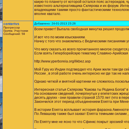
какую-то планету от которой остался пояс астероидов, ч
известного альтернативщика Склярова и их форум. Интер
владеющими такими просто фантастическими технологиями
вполне хватало.
centertvs
Добавлено: 24-01-2013 23:26
Прогрессор
Всем привет! Выпала свободная минутка решил продол
Группа: Участники
Сообщений: 58
И вот что по моим изысканиям.
Начну с того что знакомлюсь с Ведическими писаниями у
Что могу сказать из всего прочитанного многое сходится
Если взять Гиперборейскую тематику Славяно-Арийская
http://www.yperboreia.org/likbez.asp
Мой Гуру из Индии подтвердил что Арии жили там где с
России , в этой работе очень интересно ни где так не на
Однако четкой и внятной картинки не сложилось поскольк
Интересная статья Склярова "Какова ты Родина Богов" в
На основании сведений, почерпнутых у египетских жрецов,
десять других - они правили страной 1570 лет (что в пе
Закончился этот период объединением Египта при Менес
В истории Египта всплывает история фараона Аменхотеп
По Левашову также был захват Египта темными силами ,
По Египту мне не ясно то что Сфинкс покрыт эрозией что