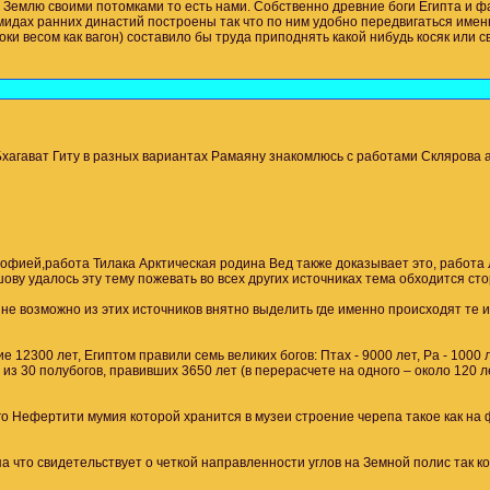
и Землю своими потомками то есть нами. Собственно древние боги Египта и фа
дах ранних династий построены так что по ним удобно передвигаться именно 
есом как вагон) составило бы труда приподнять какой нибудь косяк или свод
 Бхагават Гиту в разных вариантах Рамаяну знакомлюсь с работами Склярова
софией,работа Тилака Арктическая родина Вед также доказывает это, работ
ову удалось эту тему пожевать во всех других источниках тема обходится стор
 не возможно из этих источников внятно выделить где именно происходят те и
00 лет, Египтом правили семь великих богов: Птах - 9000 лет, Ра - 1000 лет, 
ла из 30 полубогов, правивших 3650 лет (в перерасчете на одного – около 12
го Нефертити мумия которой хранится в музеи строение черепа такое как н
 что свидетельствует о четкой направленности углов на Земной полис так ког