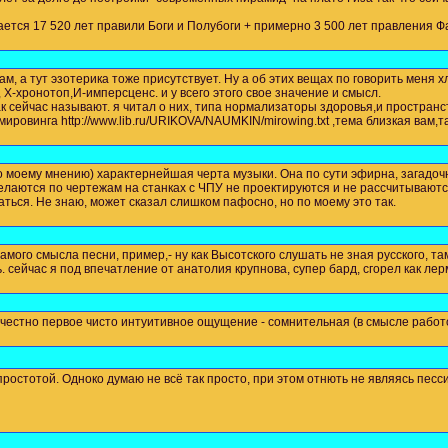
ается 17 520 лет правили Боги и Полубоги + примерно 3 500 лет правления 
, а тут эзотерика тоже присутствует. Ну а об этих вещах по говорить меня х
 Х-хронотоп,И-имперсценс. и у всего этого свое значение и смысл.
к сейчас называют. я читал о них, типа нормализаторы здоровья,и пространств
ровинга http://www.lib.ru/URIKOVA/NAUMKIN/mirowing.txt ,тема близкая вам,т
по моему мнению) характернейшая черта музыки. Она по сути эфирна, загадоч
елаются по чертежам на станках с ЧПУ не проектируются и не рассчитываютс
ваться. Не знаю, может сказал слишком пафосно, но по моему это так.
мого смысла песни, пример,- ну как Высотского слушать не зная русского, там
 сейчас я под впечатление от анатолия крупнова, супер бард, сгорел как лерм
честно первое чисто интуитивное ощущение - сомнительная (в смысле работо
стотой. Одноко думаю не всё так просто, при этом отнють не являясь песси