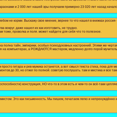
Фараонами и 2 000 лет нашей эры получаем примерно 23 020 лет назад начал
лебом не корми. Выскажу свое мнение, вернее то что нашел в книжках россия
а вокруг. даже нашел их как изготовить, не трудно.
ам тоже, проволка и поля. может найдете для себя что то полезное.
на полна тайн, эмпирики, особых психодуховных настроений. Этими же черта
я на компьютерах, а РОЖДАЮТСЯ мастером, медленно долго порой мучительно 
 просто гитара и рев мужика останется, а вот смысл текста стиха, пока для м
онтов до 30, но отжег по полной. советую послушать. там и мистика и все та
способности) конструкция, НО что-то в этом есть и чем-то он всё-таки цеп
мистом. Это как письменность. Мы пишем, печатаем легко и непренуждённо из