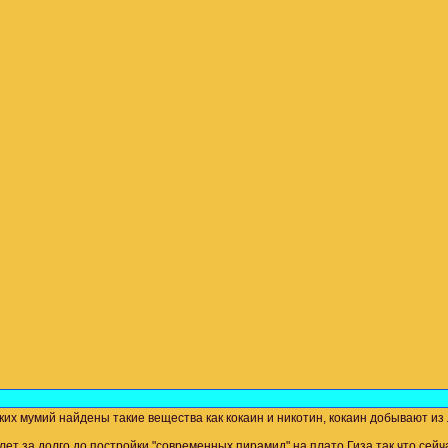
х мумий найдены такие вещества как кокаин и никотин, кокаин добывают из л
лет за долго до постройки "современных пирамид" на плато Гиза так что сейч