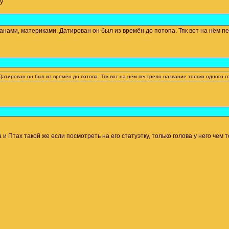
у
ами, материками. Датирован он был из времён до потопа. Тпк вот на нём пест
ирован он был из времён до потопа. Тпк вот на нём пестрело название только одного госу
 и Птах такой же если посмотреть на его статуэтку, только голова у него чем 