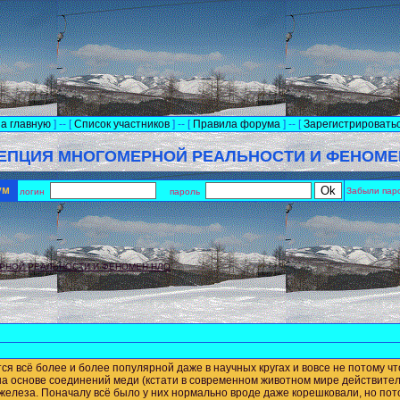
а главную
] -- [
Список участников
] -- [
Правила форума
] -- [
Зарегистрировать
ЕПЦИЯ МНОГОМЕРНОЙ РЕАЛЬНОСТИ И ФЕНОМЕ
рум
Забыли пар
логин
пароль
РНОЙ РЕАЛЬНОСТИ И ФЕНОМЕН НЛО
ся всё более и более популярной даже в научных кругах и вовсе не потому 
 на основе соединений меди (кстати в современном животном мире действител
 железа. Поначалу всё было у них нормально вроде даже корешковали, но пот