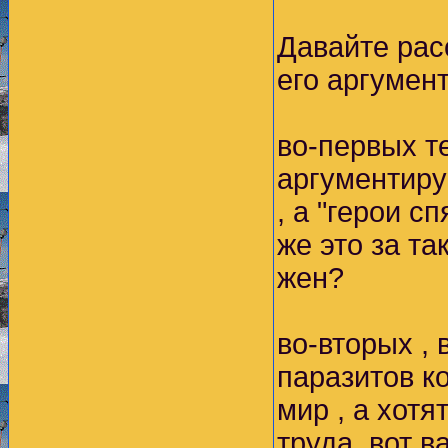
Давайте рас
его аргумен
во-первых 
аргументиру
, а "герои с
же это за т
жен?
во-вторых ,
паразитов ко
мир , а хотя
труда, вот 