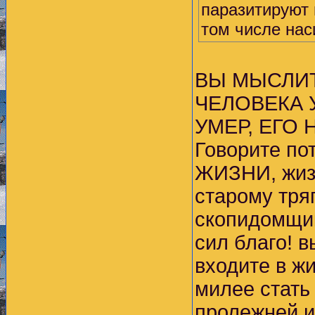
паразитируют
том числе нас
ВЫ МЫСЛИТ
ЧЕЛОВЕКА 
УМЕР, ЕГО 
Говорите п
ЖИЗНИ, жизн
старому тря
скопидомщик
сил благо! в
входите в ж
милее стать
пролежней и