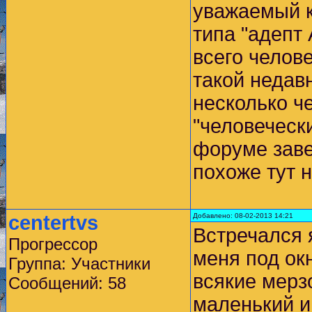
уважаемый к
типа "адепт
всего челов
такой недав
несколько че
"человеческ
форуме заве
похоже тут н
centertvs
Добавлено: 08-02-2013 14:21
Встречался 
Прогрессор
меня под ок
Группа: Участники
всякие мерзо
Сообщений: 58
маленький и