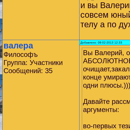
и вы Валери
совсем юный
телу а по ду
валера
Добавлено: 08-02-2013 12:33
Вы Валерий, о
Философъ
АБСОЛЮТНОЕ Д
Группа: Участники
очищает,закал
Сообщений: 35
конце умирают
одни плюсы.))
Давайте рассм
аргументы:
во-первых те