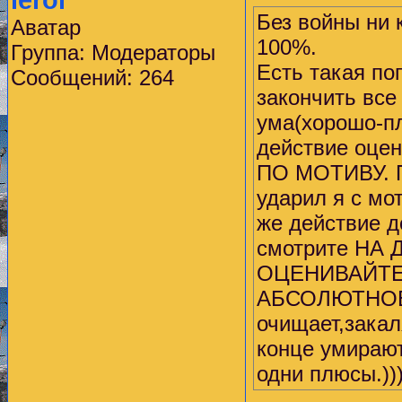
leroi
Без войны ни 
Аватар
100%.
Группа: Модераторы
Есть такая по
Сообщений: 264
закончить все
ума(хорошо-пл
действие оц
ПО МОТИВУ. Пр
ударил я с мот
же действие д
смотрите НА
ОЦЕНИВАЙТЕ 
АБСОЛЮТНОЕ Д
очищает,закал
конце умирают
одни плюсы.))