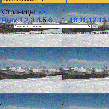
Страницы:
<<
Prev
1
2
3
4
5
6
......
10
11
12
13
Раздел:
/
/
Тракт Кунаширского - Russian audio tech!
Границы Непознаного
КОНЦЕПЦИЯ МНОГОМЕ