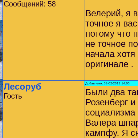
Сообщений: 58
Велерий, я 
точное я ва
потому что 
не точное п
начала хотя
оригинале .
Лесоруб
Добавлено: 08-02-2013 14:05
Были два та
Гость
Розенберг и
социализма 
Валера шпа
кампфу. Я с