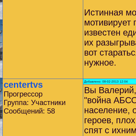
Истинная мо
мотивирует 
известен ед
их разыгрыв
вот старать
нужное.
centertvs
Добавлено: 08-02-2013 12:04
Вы Валерий,
Прогрессор
"война АБС
Группа: Участники
население, 
Сообщений: 58
героев, плох
спят с ихни