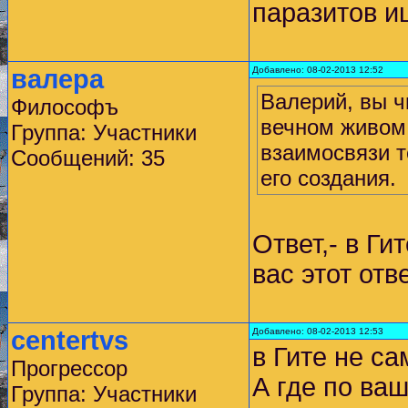
паразитов ищ
валера
Добавлено: 08-02-2013 12:52
Валерий, вы чи
Философъ
вечном живом 
Группа: Участники
взаимосвязи т
Сообщений: 35
его создания.
Ответ,- в Ги
вас этот отв
centertvs
Добавлено: 08-02-2013 12:53
в Гите не с
Прогрессор
А где по ва
Группа: Участники