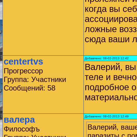
когда вы се
ассоциироват
ложные возз
сюда ваши л
centertvs
Добавлено: 08-02-2013 12:42
Валерий, вы 
Прогрессор
теле и вечн
Группа: Участники
подробное о
Сообщений: 58
материальног
валера
Добавлено: 08-02-2013 12:49
Валерий, ваш
Философъ
паразиты с п