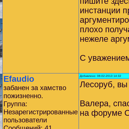
пишите здес
инстанции п
аргументиро
плохо получ
нежеле аргу
С уважение
Efaudio
Добавлено: 08-02-2013 14:32
Лесоруб, вы 
забанен за хамство
пожизненно.
Валера, спа
Группа:
Незарегистрированные
на форуме С
пользователи
Сообщений: 41