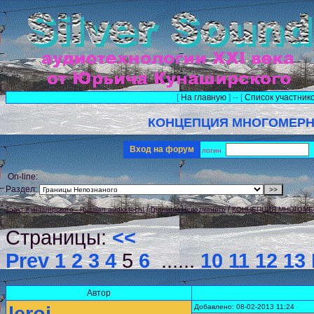
[
На главную
] -- [
Список участник
КОНЦЕПЦИЯ МНОГОМЕРН
Вход на форум
логин
On-line:
Раздел:
/
/
Тракт Кунаширского - Russian audio tech!
Границы Непознаного
КОНЦЕПЦИЯ МНОГОМЕ
Страницы:
<<
Prev
1
2
3
4
5
6
......
10
11
12
13
Автор
Добавлено: 08-02-2013 11:24