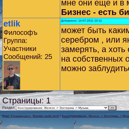
мне они еще и в 
Бизнес - есть б
etlik
Добавлено: 14-07-2011 20:11
может быть каки
Философъ
серебром , или я
Группа:
Участники
замерять, а хоть
Сообщений: 25
на собственных 
можно заблудитьс
Страницы:
1
Раздел:
/
Тракт Кунаширского - Russian audio tech!
Конструирование: Железо -> Эзотерика -> Муз