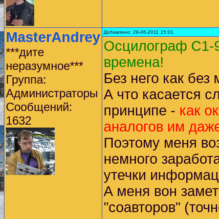
MasterAndrey
Добавлено: 29-06-2011 15:01
Осцилограф С1-9
***дите
времена!
неразумное***
Без него как без 
Группа:
Администраторы
А что касается 
Сообщений:
принципе -
как о
1632
аналогов им даже
Поэтому меня воз
немного заработа
утечки информаци
А меня вон замет
"соавторов" (точ