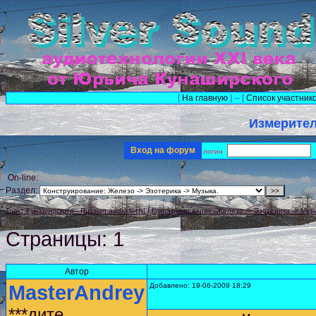
[
На главную
] -- [
Список участник
Измерител
Вход на форум
логин
On-line:
Раздел:
/
Тракт Кунаширского - Russian audio tech!
Конструирование: Железо -> Эзотерика -> Муз
Страницы:
1
Автор
MasterAndrey
Добавлено: 19-06-2009 18:29
***дите