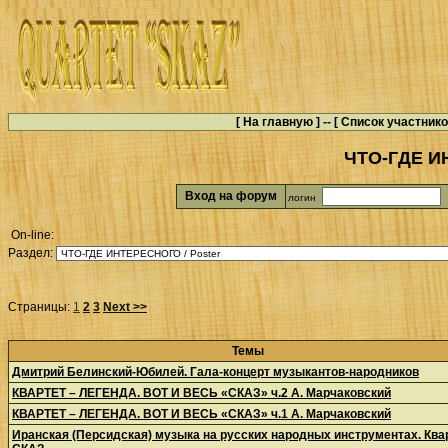
[
На главную
] -- [
Список участник
ЧТО-ГДЕ И
Вход на форум
логин
On-line:
Раздел:
Страницы:
1
2
3
Next >>
Темы
Дмитрий Белинский-Юбилей. Гала-концерт музыкантов-народников
КВАРТЕТ – ЛЕГЕНДА. ВОТ И ВЕСЬ «СКАЗ» ч.2 А. Марчаковский
КВАРТЕТ – ЛЕГЕНДА. ВОТ И ВЕСЬ «СКАЗ» ч.1 А. Марчаковский
Иранская (Персидская) музыка на русских народных инструментах. Ква