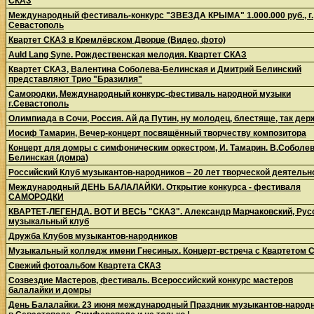
СКАЗ
Международный фестиваль-конкурс "ЗВЕЗДА КРЫМА" 1.000.000 руб., г.
Севастополь
Квартет СКАЗ в Кремлёвском Дворце (Видео, фото)
Auld Lang Syne. Рождественская мелодия. Квартет СКАЗ
Квартет СКАЗ, Валентина Соболева-Белинская и Дмитрий Белинский
представляют Трио "Бразилия"
Самородки, Международный конкурс-фестиваль народной музыки
г.Севастополь
Олимпиада в Сочи, Россия. Ай да Путин, ну молодец, блестяще, так дер
Иосиф Тамарин, Вечер-концерт посвящённый творчеству композитора
Концерт для домры с симфоническим оркестром, И. Тамарин. В.Соболев
Белинская (домра)
Российский Клуб музыкантов-народников – 20 лет творческой деятельн
Международный ДЕНЬ БАЛАЛАЙКИ. Открытие конкурса - фестиваля
САМОРОДКИ
КВАРТЕТ-ЛЕГЕНДА. ВОТ И ВЕСЬ "СКАЗ". Александр Марчаковский, Рус
музыкальный клуб
Дружба Клубов музыкантов-народников
Музыкальный колледж имени Гнесиных. Концерт-встреча с Квартетом 
Свежий фотоальбом Квартета СКАЗ
Созвездие Мастеров, фестиваль. Всероссийский конкурс мастеров
балалайки и домры
День Балалайки. 23 июня международный Праздник музыкантов-народ