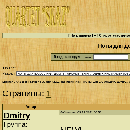
[
На главную
] -- [
Список участник
Ноты для д
Вход на форум
логин
On-line:
Раздел:
/
Квартет СКАЗ и его друзья | Quartet SKAZ and his friends
НОТЫ ДЛЯ БАЛАЛАЙКИ, ДОМРЫ, 
Страницы:
1
Автор
Dmitry
Добавлено: 05-12-2011 00:52
Группа: