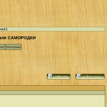
ться
]
валя САМОРОДКИ
оль?
Регистрация