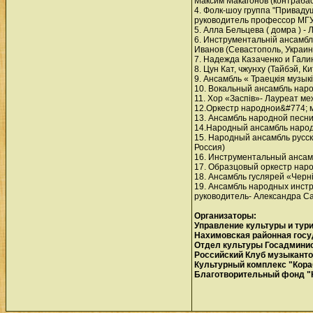
Максим Макагонов (контрабас
4. Фолк-шоу группа "Приваду
руководитель профессор МГУК
5. Алла Бельцева ( домра ) 
6. Инструментальній ансамб
Иванов (Севастополь, Украин
7. Надежда Казаченко и Гали
8. Цун Кат, чжунху (Тайбэй, К
9. Ансамбль « Траецкія музы
10. Вокальный ансамбль наро
11. Хор «Заспів»- Лауреат ме
12.Оркестр народнои&#774; му
13. Ансамбль народной песни
14.Народный ансамбль народн
15. Народный ансамбль русск
Россия)
16. Инструментальный ансамб
17. Образцовый оркестр нар
18. Ансамбль гуслярей «Черні
19. Ансамбль народных инстр
руководитель- Александра Са
Организаторы:
Управление культуры и тур
Нахимовская районная госу
Отдел культуры Госадминис
Российский Клуб музыканто
Культурный комплекс "Кора
Благотворительный фонд "К