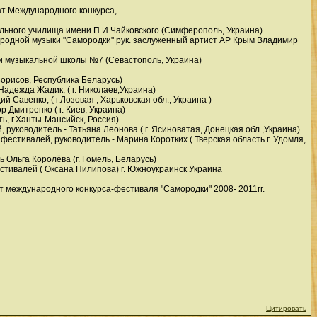
ат Международного конкурса,
ального училища имени П.И.Чайковского (Симферополь, Украина)
ародной музыки "Самородки" рук. заслуженный артист АР Крым Владимир
ли музыкальной школы №7 (Севастополь, Украина)
Борисов, Республика Беларусь)
адежда Жадик, ( г. Николаев,Украина)
 Савенко, ( г.Лозовая , Харьковская обл., Украина )
 Дмитренко ( г. Киев, Украина)
ь, г.Ханты-Мансийск, Россия)
уководитель - Татьяна Леонова ( г. Ясиноватая, Донецкая обл.,Украина)
стивалей, руководитель - Марина Коротких ( Тверская область г. Удомля,
Ольга Королёва (г. Гомель, Беларусь)
тивалей ( Оксана Пилипова) г. Южноукраинск Украина
 международного конкурса-фестиваля "Самородки" 2008- 2011гг.
Цитировать