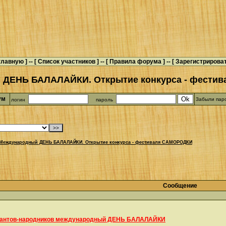
главную
] -- [
Список участников
] -- [
Правила форума
] -- [
Зарегистрирова
 ДЕНЬ БАЛАЛАЙКИ. Открытие конкурса - фести
рум
Забыли пар
логин
пароль
Международный ДЕНЬ БАЛАЛАЙКИ. Открытие конкурса - фестиваля САМОРОДКИ
Сообщение
кантов-народников международный ДЕНЬ БАЛАЛАЙКИ