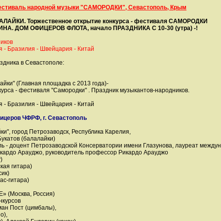
стиваль народной музыки "САМОРОДКИ", Севастополь, Крым
ЛАЙКИ. Торжественное открытие конкурса - фестиваля САМОРОДКИ
НА. ДОМ ОФИЦЕРОВ ФЛОТА, начало ПРАЗДНИКА С 10-30 (утра) -!
иков
я - Бразилия - Швейцария - Китай
здника в Севастополе:
ки" (Главная площадка с 2013 года)-
урса - фестиваля "Самородки" . Праздник музыкантов-народников.
я - Бразилия - Швейцария - Китай
фицеров ЧФРФ, г. Севастополь
ки", город Петрозаводск, Республика Карелия,
укатов (балалайки)
ь - доцент Петрозаводской Консерватории имени Глазунова, лауреат междуна
Рикардо Арауджо, руководитель профессор Рикардо Арауджо
)
кая гитара)
сик)
ас-гитара)
» (Москва, Россия)
нкурсов
ман Пост (цимбалы),
о),