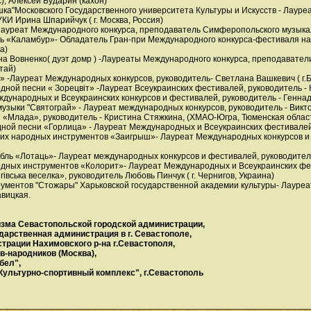
), Алексей Бударин (кахон)
шка"Московского Государственного университета Культуры и Искусств - Лауре
И Ирина Шпарийчук ( г. Москва, Россия)
- Лауреат Международного конкурса, преподаватель Симферопольского музык
ль «Каламбур»- Обладатель Гран-при Международного конкурса-фестиваля н
а)
на Вовненко( дуэт домр ) -Лауреаты Международного конкурса, преподавате
итай)
кі» -Лауреат Международных конкурсов, руководитель- Светлана Вашкевич ( г.
дной песни « Зорецвіт» -Лауреат Всеукраинских фестивалей, руководитель - Н
ждународных и Всеукраинских конкурсов и фестивалей, руководитель - Геннадий
зыки "Святограй» - Лауреат международных конкурсов, руководитель - Виктор
 «Млада», руководитель - Кристина Стяжкина, (ХМАО-Югра, Тюменская област
ой песни «Горлица» - Лауреат Международных и Всеукраинских фестивалей, р
их народных инструментов «Заигрыш»- Лауреат Международных конкурсов и фе
ль «Лотаць»- Лауреат международных конкурсов и фестивалей, руководитель 
одных инструментов «Колорит»- Лауреат Международных и Всеукраинских фес
гівська веселка», руководитель Любовь Пинчук ( г. Чернигов, Украина)
ументов "Стожары" Харьковской государственной академии культуры- Лауреат
вицкая.
изма Севастопольской городской администрации,
дарственная администрация в г. Севастополе,
трации Нахимовского р-на г.Севастополя,
в-народников (Москва),
бел",
ультурно-спортивный комплекс", г.Севастополь