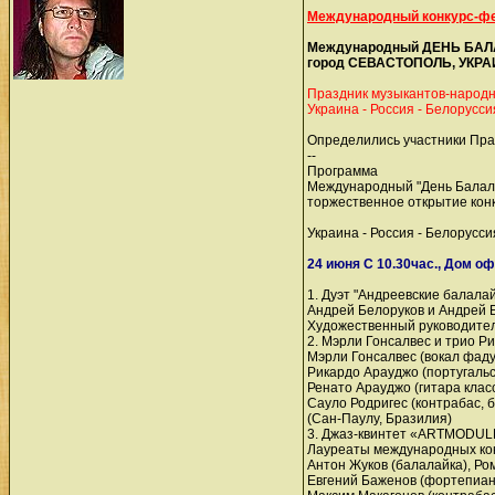
Международный конкурс-фе
Международный ДЕНЬ БАЛА
город СЕВАСТОПОЛЬ, УКРАИ
Праздник музыкантов-народн
Украина - Россия - Белорусси
Определились участники Пра
--
Программа
Международный "День Балалай
торжественное открытие конк
Украина - Россия - Белорусси
24 июня С 10.30час., Дом о
1. Дуэт "Андреевские балалай
Андрей Белоруков и Андрей Б
Художественный руководител
2. Мэрли Гонсалвес и трио 
Мэрли Гонсалвес (вокал фаду
Рикардо Арауджо (португальс
Ренато Арауджо (гитара клас
Сауло Родригес (контрабас, б
(Сан-Паулу, Бразилия)
3. Джаз-квинтет «ARTMODULE
Лауреаты международных ко
Антон Жуков (балалайка), Ро
Евгений Баженов (фортепиан