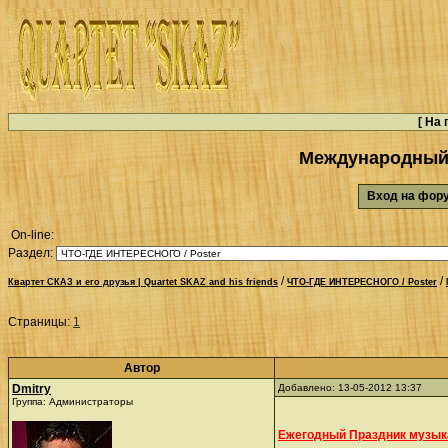
[
На 
Международный
Вход на фо
On-line:
Раздел:
/
/
Квартет СКАЗ и его друзья | Quartet SKAZ and his friends
ЧТО-ГДЕ ИНТЕРЕСНОГО / Poster
Страницы:
1
Автор
Dmitry
Добавлено: 13-05-2012 13:37
Группа: Администраторы
Ежегодный Праздник музы