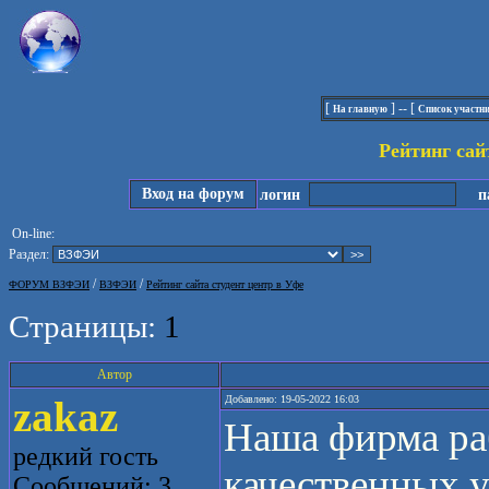
[
] -- [
На главную
Список участн
Рейтинг сай
Вход на форум
логин
па
On-line:
Раздел:
/
/
ФОРУМ ВЗФЭИ
ВЗФЭИ
Рейтинг сайта студент центр в Уфе
Страницы:
1
Автор
zakaz
Добавлено: 19-05-2022 16:03
Наша фирма раб
редкий гость
качественных у
Сообщений: 3