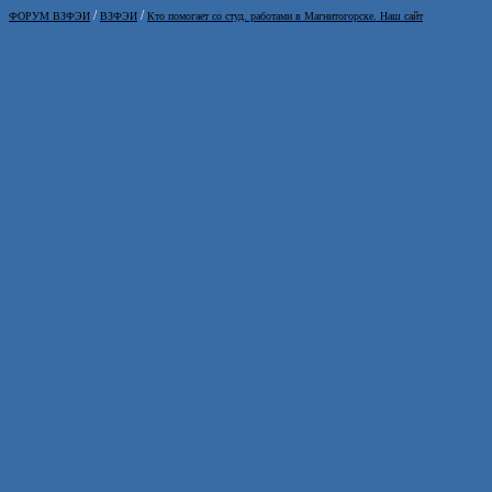
/
/
ФОРУМ ВЗФЭИ
ВЗФЭИ
Кто помогает со студ. работами в Магнитогорске. Наш сайт