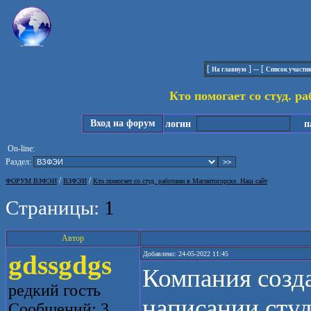
[
] -- [
На главную
Список участн
Кто помогает со студ. р
Вход на форум
логин
па
On-line:
Раздел:
/
/
ФОРУМ ВЗФЭИ
ВЗФЭИ
Кто помогает со студ. работами в Магнитогорске. Наш сайт
Страницы:
1
Автор
gdssgdgs
Добавлено: 24-05-2022 11:45
Компания созд
редкий гость
написании студ
Сообщений: 3