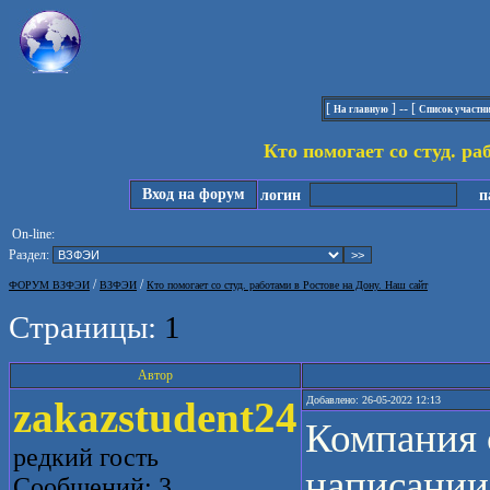
[
] -- [
На главную
Список участн
Кто помогает со студ. ра
Вход на форум
логин
па
On-line:
Раздел:
/
/
ФОРУМ ВЗФЭИ
ВЗФЭИ
Кто помогает со студ. работами в Ростове на Дону. Наш сайт
Страницы:
1
Автор
zakazstudent24
Добавлено: 26-05-2022 12:13
Компания 
редкий гость
написании
Сообщений: 3