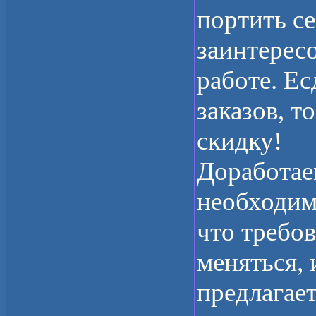
портить с
заинтерес
работе. Ес
заказов, 
скидку!
Доработае
необходим
что требо
меняться,
предлагае