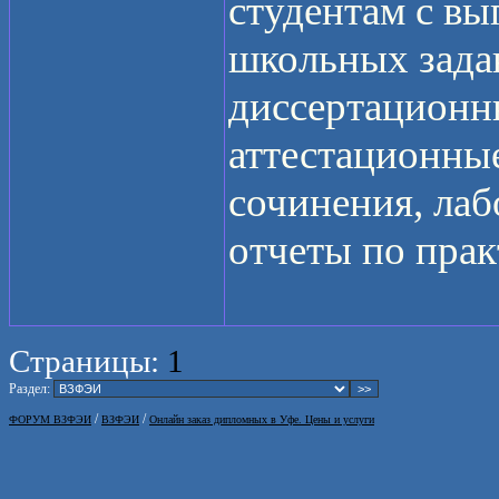
студентам с вы
школьных зада
диссертационн
аттестационные
сочинения, лаб
отчеты по прак
Страницы:
1
Раздел:
/
/
ФОРУМ ВЗФЭИ
ВЗФЭИ
Онлайн заказ дипломных в Уфе. Цены и услуги