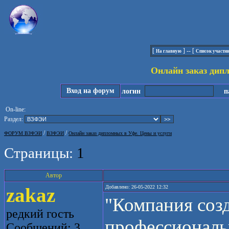
[
] -- [
На главную
Список участн
Онлайн заказ дип
Вход на форум
логин
па
On-line:
Раздел:
/
/
ФОРУМ ВЗФЭИ
ВЗФЭИ
Онлайн заказ дипломных в Уфе. Цены и услуги
Страницы:
1
Автор
zakaz
Добавлено: 26-05-2022 12:32
"Компания созд
редкий гость
профессиональ
Сообщений: 3