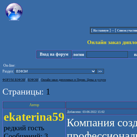
[
] -- [
На главную
Список участн
Онлайн заказ дипл
Вход на форум
логин
па
On-line:
Раздел:
/
/
ФОРУМ ВЗФЭИ
ВЗФЭИ
Онлайн заказ дипломных в Перми. Цены и услуги
Страницы:
1
Автор
ekaterina59
Добавлено: 03-06-2022 15:02
Компания созд
редкий гость
профессионал
Сообщений: 3