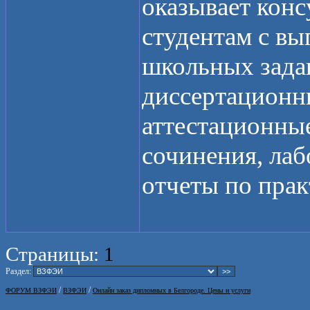
оказывает кон
студентам с вы
школьных зада
диссертационн
аттестационные
сочинения, лаб
отчеты по прак
Страницы:
1
Раздел:
/
/
ФОРУМ ВЗФЭИ
ВЗФЭИ
Онлайн заказ дипломных в Белгороде. Цены и услуги