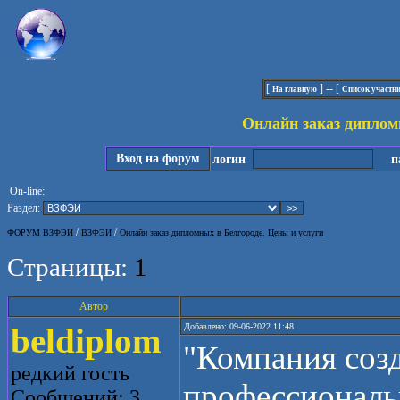
[
] -- [
На главную
Список участн
Онлайн заказ диплом
Вход на форум
логин
па
On-line:
Раздел:
/
/
ФОРУМ ВЗФЭИ
ВЗФЭИ
Онлайн заказ дипломных в Белгороде. Цены и услуги
Страницы:
1
Автор
beldiplom
Добавлено: 09-06-2022 11:48
"Компания созд
редкий гость
профессиональ
Сообщений: 3