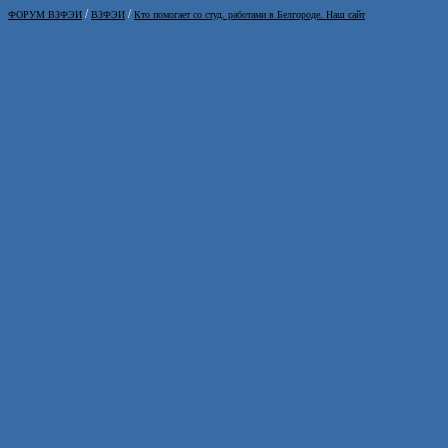
/
/
ФОРУМ ВЗФЭИ
ВЗФЭИ
Кто помогает со студ. работами в Белгороде. Наш сайт