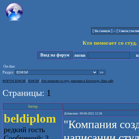
[
] -- [
На главную
Список участн
Кто помогает со студ.
Вход на форум
логин
па
On-line:
Раздел:
/
/
ФОРУМ ВЗФЭИ
ВЗФЭИ
Кто помогает со студ. работами в Белгороде. Наш сайт
Страницы:
1
Автор
beldiplom
Добавлено: 09-06-2022 12:36
"Компания созд
редкий гость
написании студ
Сообщений: 3