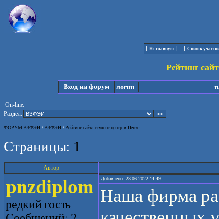
[
] -- [
На главную
Список участн
Рейтинг сайт
Вход на форум
логин
па
On-line:
Раздел:
/
/
ФОРУМ ВЗФЭИ
ВЗФЭИ
Рейтинг сайта студент центр в Пензе
Страницы:
1
Автор
pnzdiplom
Добавлено: 23-06-2022 14:49
Наша фирма раб
редкий гость
качественных у
Сообщений: 2