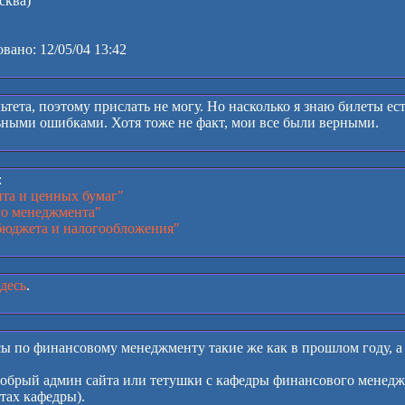
сква)
ано: 12/05/04 13:42
льтета, поэтому прислать не могу. Но насколько я знаю билеты е
ными ошибками. Хотя тоже не факт, мои все были верными.
:
ита и ценных бумаг"
о менеджмента"
бюджета и налогообложения"
здесь
.
осы по финансовому менеджменту такие же как в прошлом году, 
обрый админ сайта или тетушки с кафедры финансового менеджм
атах кафедры).