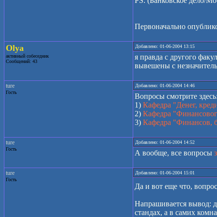
PS: (Банковское дело/Мо
Первоначально опубликов
Olya
Добавлено: 01-06-2004 13:15
я правда с другого факу
активный собеседник
Сообщений: 43
вывешены с незначитель
ture
Добавлено: 01-06-2004 14:46
Гость
Вопросы смотрите здесь
1)
Кафедра "Денег, кред
2)
Кафедра "Финансовог
3)
Кафедра "Финансов, 
ture
Добавлено: 01-06-2004 14:52
Гость
А вообще, все вопросы
ture
Добавлено: 01-06-2004 15:01
Гость
Да и вот еще что, вопр
Напрашивается вывод: д
стандах, а в самих комн