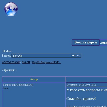
Вход на форум
лог
On-line:
Раздел:
/
/
ФОРУМ ВЗФЭИ
ВЗФЭИ
Help!!!!! ­Вопросы к ­ИГАК...­
Страницы:
1
Автор
Галя (I-am-Gale@mail.ru)
Добавлено: 24-05-2004 16:12
Гость
У кого есть вопросы к иг
Спасибо, заранее!