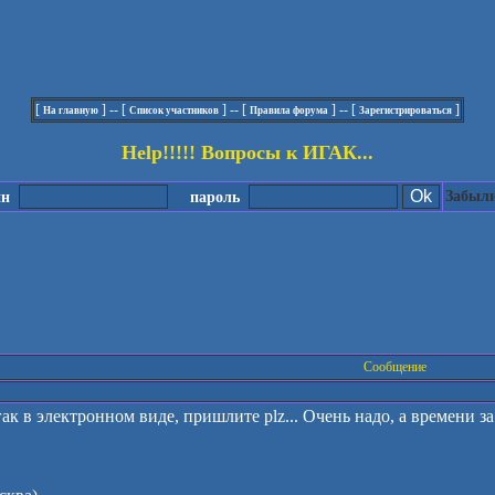
[
] -- [
] -- [
] -- [
]
На главную
Список участников
Правила форума
Зарегистрироваться
Help!!!!! ­Вопросы к ­ИГАК...­
Забыли
ин
пароль
Сообщение
ак в электронном виде, пришлите plz... Очень надо, а времени за