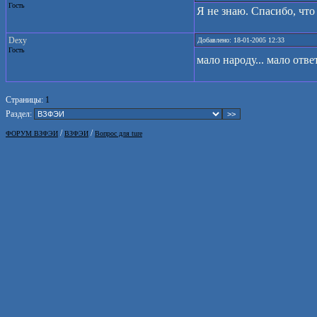
Гость
Я не знаю. Спасибо, что
Dexy
Добавлено: 18-01-2005 12:33
Гость
мало народу... мало отв
Страницы:
1
Раздел:
/
/
ФОРУМ ВЗФЭИ
ВЗФЭИ
Вопрос для ture