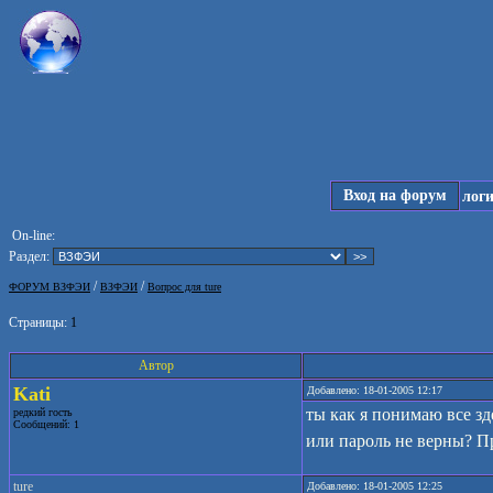
Вход на форум
лог
On-line:
Раздел:
/
/
ФОРУМ ВЗФЭИ
ВЗФЭИ
Вопрос для ture
Страницы:
1
Автор
Kati
Добавлено: 18-01-2005 12:17
ты как я понимаю все зд
редкий гость
Сообщений: 1
или пароль не верны? П
ture
Добавлено: 18-01-2005 12:25