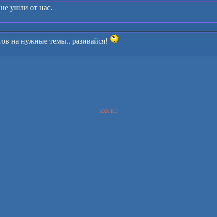
 не ушли от нас.
етов на нужные темы.. разивайся!
KXK.RU