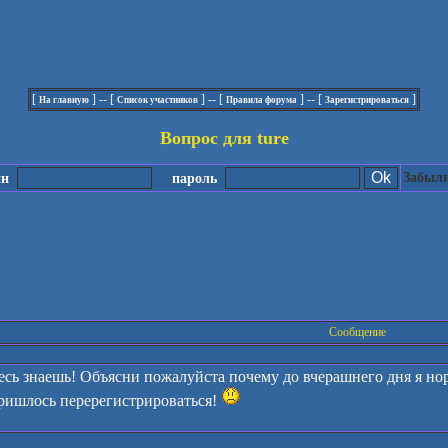
[
] -- [
] -- [
] -- [
]
На главную
Список участников
Правила форума
Зарегистрироваться
Вопрос для ture
Забыли
ин
пароль
Сообщение
есь знаешь! Объясни пожалуйста почему до вчерашнего дня я нор
ришлось перерегистрироваться!