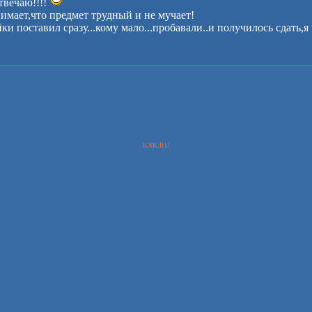
твечаю!!!!
мает,что предмет трудный и не мучает!
ки поставил сразу...кому мало...пробавали..и получилось сдать,я н
KXK.RU