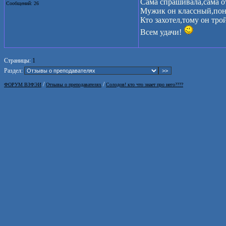
Сама спрашивала,сама о
Сообщений: 26
Мужик он классный,пони
Кто захотел,тому он трой
Всем удачи!
Страницы:
1
Раздел:
/
/
ФОРУМ ВЗФЭИ
Отзывы о преподавателях
Солодов! кто что знает про него????