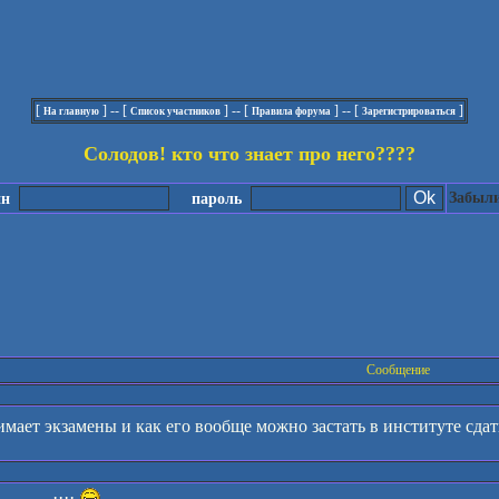
[
] -- [
] -- [
] -- [
]
На главную
Список участников
Правила форума
Зарегистрироваться
Солодов! кто что знает про него????
Забыли
ин
пароль
Сообщение
имает экзамены и как его вообще можно застать в институте сда