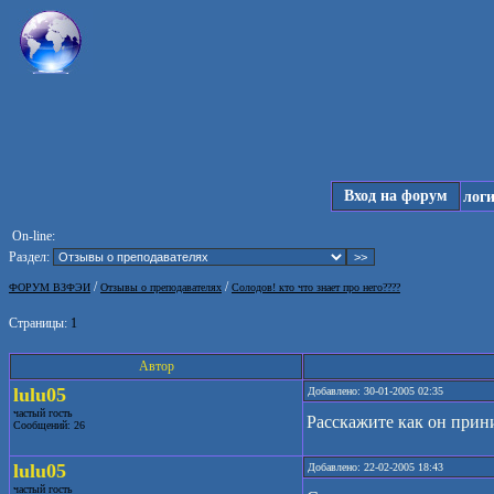
Вход на форум
лог
On-line:
Раздел:
/
/
ФОРУМ ВЗФЭИ
Отзывы о преподавателях
Солодов! кто что знает про него????
Страницы:
1
Автор
lulu05
Добавлено: 30-01-2005 02:35
частый гость
Расскажите как он прин
Сообщений: 26
lulu05
Добавлено: 22-02-2005 18:43
частый гость