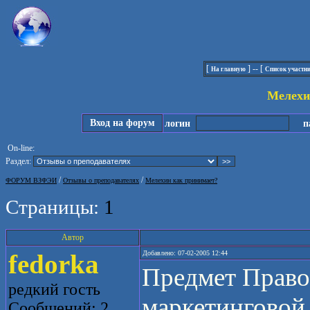
[
] -- [
На главную
Список участн
Мелехи
Вход на форум
логин
па
On-line:
Раздел:
/
/
ФОРУМ ВЗФЭИ
Отзывы о преподавателях
Мелехин как принимает?
Страницы:
1
Автор
fedorka
Добавлено: 07-02-2005 12:44
Предмет Право
редкий гость
маркетинговой 
Сообщений: 2