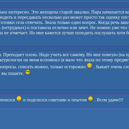
ьно интересно. Это женщина старой закалки. Пара начинается вс
 ходить и пересдавать несколько раз может просто так оценку по
отовки села отвечать. Знала только один вопрос. Когда речь зашл
 (нетрудных) и поставила отлично или зачет. Не помню уже что 
а не отмечает. Но мне кажется лучше походить послушать хотя б
. Преподает плохо. Надо учить все самому. Но мне повезло (на 
ьтурологии он меня вспомнил (я мало что знала по этому предмету
 вопросы, списать можно, только осторожно
, бывает очень сл
о вы пишете.
оленился
и поделился советами и опытом
. Всем удачи!!!