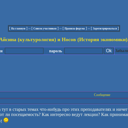
[
] -- [
] -- [
] -- [
]
На главную
Список участников
Правила форума
Зарегистрироваться
Айсина (культурология) и Носов (История экономики)
Забыли
ин
пароль
Сообщение
 тут в старых темах что-нибудь про этих преподавателях и ниче
яют ли посещаемость? Как интересно ведут лекции? Как принима
О!