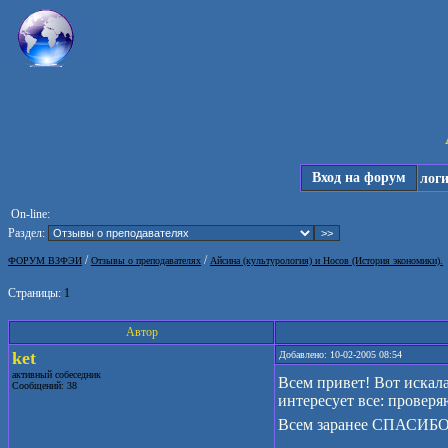
Вход на форум
лог
On-line:
Раздел:
/
/
ФОРУМ ВЗФЭИ
Отзывы о преподавателях
Айсина (культурология) и Носов (История экономики).
Страницы:
1
Автор
ket
Добавлено: 10-02-2005 08:54
активный собеседник
Всем привет! Вот искала
Сообщений: 38
интересует все: провер
Всем заранее СПАСИБ