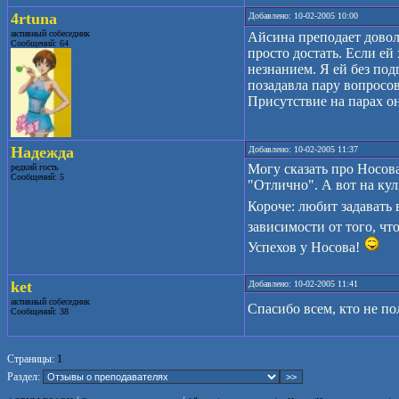
4rtuna
Добавлено: 10-02-2005 10:00
активный собеседник
Айсина преподает довол
Сообщений: 64
просто достать. Если ей
незнанием. Я ей без подг
позадавла пару вопросов
Присутствие на парах он
Надежда
Добавлено: 10-02-2005 11:37
Могу сказать про Носова
редкий гость
Сообщений: 5
"Отлично". А вот на кул
Короче: любит задавать
зависимости от того, чт
Успехов у Носова!
ket
Добавлено: 10-02-2005 11:41
активный собеседник
Спасибо всем, кто не п
Сообщений: 38
Страницы:
1
Раздел: