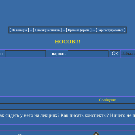
[
] -- [
] -- [
] -- [
]
На главную
Список участников
Правила форума
Зарегистрироваться
НОСОВ!!!
Забыли
ин
пароль
Сообщение
к сидеть у него на лекциях? Как писать конспекты? Ничего не п