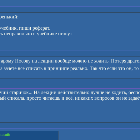
аренький:
учебник, пиши реферат,
сь неправильно в учебнике пишут.
старому Носову на лекции вообще можно не ходить. Потеря драго
а зачете все списать в принципе реально. Так что если это он, т
чий старичок... На лекции действительно лучше не ходить, беспо
ый списала, просто читаешь и всё, никаких вопросов он не задаёт
нький: