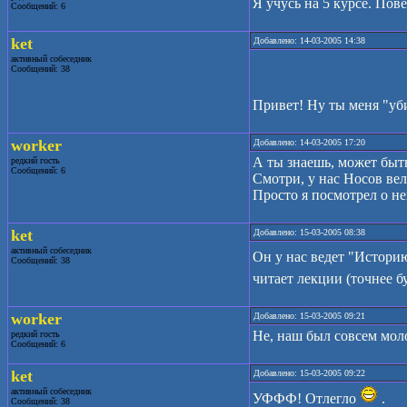
Я учусь на 5 курсе. Пов
Сообщений: 6
ket
Добавлено: 14-03-2005 14:38
активный собеседник
Сообщений: 38
Привет! Ну ты меня "у
worker
Добавлено: 14-03-2005 17:20
А ты знаешь, может быт
редкий гость
Сообщений: 6
Смотри, у нас Носов ве
Просто я посмотрел о не
ket
Добавлено: 15-03-2005 08:38
активный собеседник
Он у нас ведет "Историю
Сообщений: 38
читает лекции (точнее б
worker
Добавлено: 15-03-2005 09:21
Не, наш был совсем моло
редкий гость
Сообщений: 6
ket
Добавлено: 15-03-2005 09:22
активный собеседник
УФФФ! Отлегло
.
Сообщений: 38