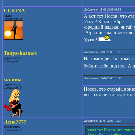
ULRINA
Добавлено: 15-03-2005 09:53
А вот тот Носов, что ст
мастер
Сообщений: 90
-боже! Какое амбре.
-вредный дядька, читай 
-А/р списывали-оказало
Удачи!
Tanya-kosmos
Добавлено: 16-03-2005 10:28
На самом деле к этому 
редкий гость
Сообщений: 1
бубнит себе под нос. А н
малина
Добавлено: 18-04-2005 16:39
редкий гость
Сообщений: 5
Носов, это старый, воню
всего по листочку, котор
Лена7777
Добавлено: 27-04-2005 14:27
частый гость
А вот тот Носов, что старе
Сообщений: 23
-боже! Какое амбре.