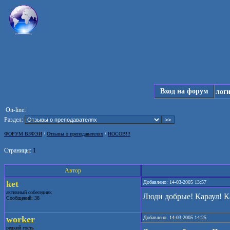
Вход на форум
лог
On-line:
Раздел:
/
/
ФОРУМ ВЗФЭИ
Отзывы о преподавателях
НОСОВ!!!
Страницы:
1
Автор
ket
Добавлено: 14-03-2005 13:57
активный собеседник
Люди добрые! Караул! Ка
Сообщений: 38
worker
Добавлено: 14-03-2005 14:25
редкий гость