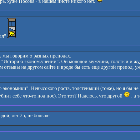
ерь, хуже Носова - в нашем инсте никого нет.
бил"
ь мы говорим о разных преподах.
л "Историю эконом.учений". Он молодой мужчина, толстый и жу
м отзывы на другом сайте и вроде бы есть еще другой препод, у
 экономики". Невысокого роста, толстенький (тоже), но я бы не
убнит себе что-то под нос). Это тот? Надеюсь, что другой
, а 
дой, лет 25, не больше.