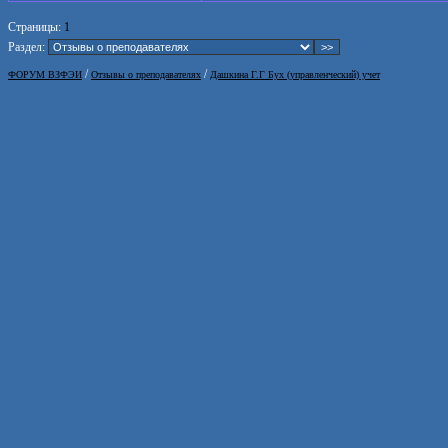
Страницы:
1
Раздел:
/
/
ФОРУМ ВЗФЭИ
Отзывы о преподавателях
Дашкина Г.Г Бух (управленческий) учет