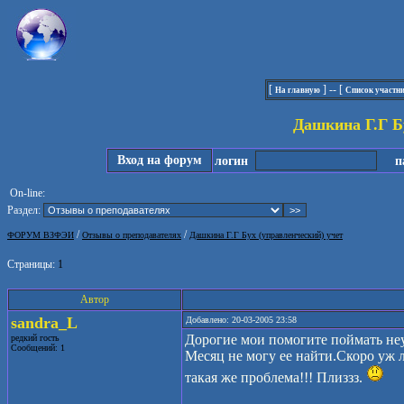
[
] -- [
На главную
Список участн
Дашкина Г.Г Б
Вход на форум
логин
па
On-line:
Раздел:
/
/
ФОРУМ ВЗФЭИ
Отзывы о преподавателях
Дашкина Г.Г Бух (управленческий) учет
Страницы:
1
Автор
sandra_L
Добавлено: 20-03-2005 23:58
Дорогие мои помогите поймать неу
редкий гость
Сообщений: 1
Месяц не могу ее найти.Скоро уж л
такая же проблема!!! Плиззз.