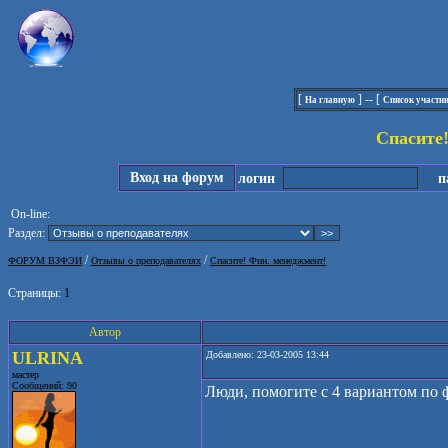
[
] -- [
На главную
Список участн
Спасите
Вход на форум
логин
па
On-line:
Раздел:
/
/
ФОРУМ ВЗФЭИ
Отзывы о преподавателях
Спасите! Фин. менеджмент!
Страницы:
1
Автор
ULRINA
Добавлено: 23-03-2005 13:44
мастер
Сообщений: 90
Люди, помогите с 4 вариантом по ф