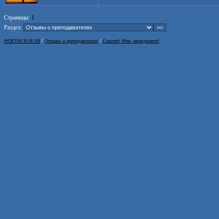
Страницы:
1
Раздел:
/
/
ФОРУМ ВЗФЭИ
Отзывы о преподавателях
Спасите! Фин. менеджмент!