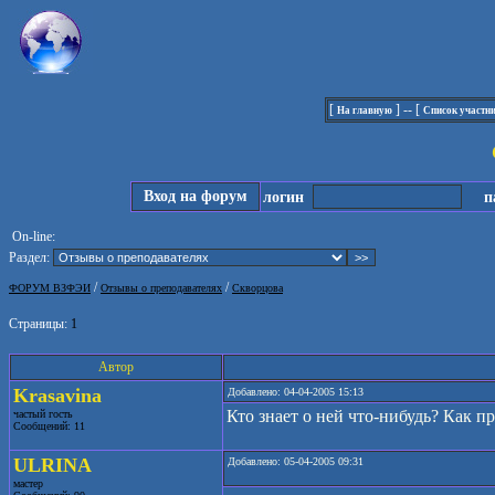
[
] -- [
На главную
Список участн
Вход на форум
логин
па
On-line:
Раздел:
/
/
ФОРУМ ВЗФЭИ
Отзывы о преподавателях
Скворцова
Страницы:
1
Автор
Krasavina
Добавлено: 04-04-2005 15:13
Кто знает о ней что-нибудь? Как 
частый гость
Сообщений: 11
ULRINA
Добавлено: 05-04-2005 09:31
мастер