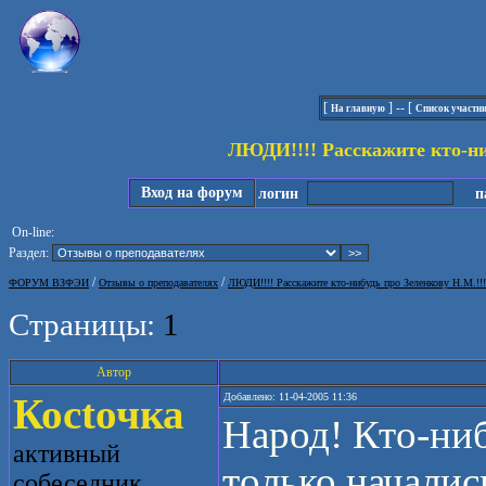
[
] -- [
На главную
Список участн
ЛЮДИ!!!! Расскажите кто-ни
Вход на форум
логин
па
On-line:
Раздел:
/
/
ФОРУМ ВЗФЭИ
Отзывы о преподавателях
ЛЮДИ!!!! Расскажите кто-нибудь про Зеленкову Н.М.!!
Страницы:
1
Автор
Косtочка
Добавлено: 11-04-2005 11:36
Народ! Кто-ниб
активный
только началис
собеседник